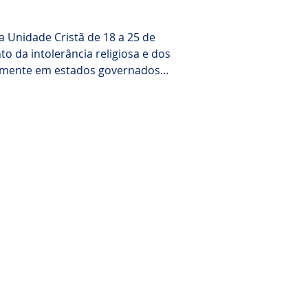
a Unidade Cristã de 18 a 25 de
o da intolerância religiosa e dos
almente em estados governados
na-se um sinal concreto de
 foram realizadas em Karnataka,
s de várias denominações.