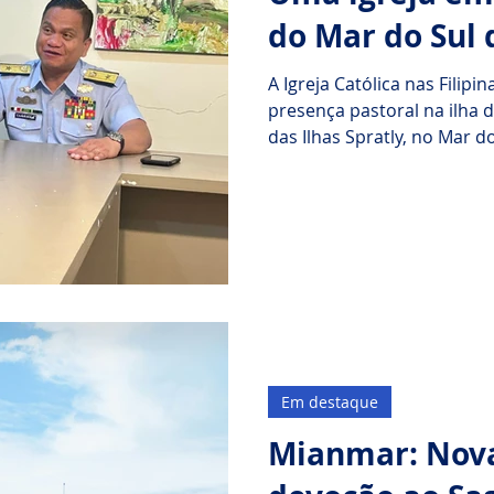
do Mar do Sul 
A Igreja Católica nas Filip
presença pastoral na ilha 
das Ilhas Spratly, no Mar d
tanto pelas Filipinas quant
autoridades eclesiais, tem
pastoral da pequena comuni
independentemente das dis
região.
Em destaque
Mianmar: Nova 