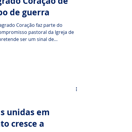
grado Coração de
po de guerra
agrado Coração faz parte do
compromisso pastoral da Igreja de
pretende ser um sinal de
ção que continua mesmo em tempos
 privações e incertezas. A devoção
s centra-se no amor de Cristo pela
pelo seu coração transpassado
as unidas em
to cresce a