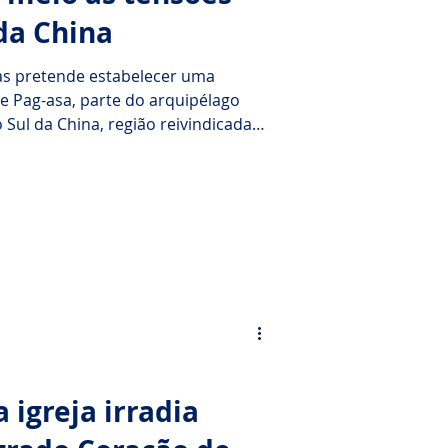
da China
inas pretende estabelecer uma
de Pag-asa, parte do arquipélago
o Sul da China, região reivindicada
o pela China. A iniciativa, segundo
 como foco principal o cuidado
dade católica que vive na ilha,
putas territoriais que marcam a
igreja irradia