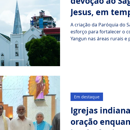
devoção ao Sa
Jesus, em tem
A criação da Paróquia do S
esforço para fortalecer o 
Yangun nas áreas rurais e 
crescimento e evangeliza
marcados por dificuldades,
ao Sagrado Coração de Jesu
humanidade, simbolizado 
Em destaque
Igrejas indian
oração enquan