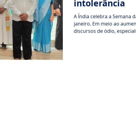
intolerância
A Índia celebra a Semana d
janeiro. Em meio ao aument
discursos de ódio, especi
pelo BJP, o ecumenismo tor
solidariedade. Celebrações
com a participação de fiéi