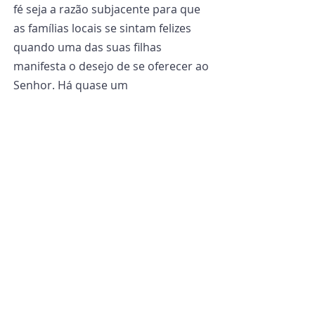
fé seja a razão subjacente para que 
as famílias locais se sintam felizes 
quando uma das suas filhas 
manifesta o desejo de se oferecer ao 
Senhor. Há quase um 
encorajamento no país, e isto exige 
o grande compromisso do 
discernimento”.
Paróquia de Kisoga