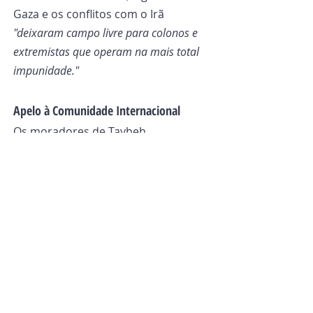
Gaza e os conflitos com o Irã 
"deixaram campo livre para colonos e 
extremistas que operam na mais total 
impunidade."
Apelo à Comunidade Internacional
Os moradores de Taybeh 
expressaram seu choque e 
indignação, afirmando que 
"levar 
animais para a igreja não é apenas um 
ataque à propriedade religiosa, mas um 
insulto deliberado aos sentimentos dos 
crentes e uma profanação de seus 
símbolos sagrados".
 Eles consideram 
o ocorrido uma 
"grave escalada que 
não pode ser ignorada"
 e apelam à 