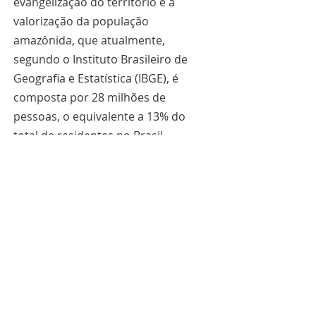
evangelização do território e a 
valorização da população 
amazônida, que atualmente, 
segundo o Instituto Brasileiro de 
Geografia e Estatística (IBGE), é 
composta por 28 milhões de 
pessoas, o equivalente a 13% do 
total de residentes no Brasil.
Por Victor Hugo Barros - Cidade do 
Vaticano
Obrigado por ter lido este artigo. Se 
quiser se manter atualizado sobre 
Mundo, Igreja e Missão, assine a 
nossa newsletter
 clicando aqui