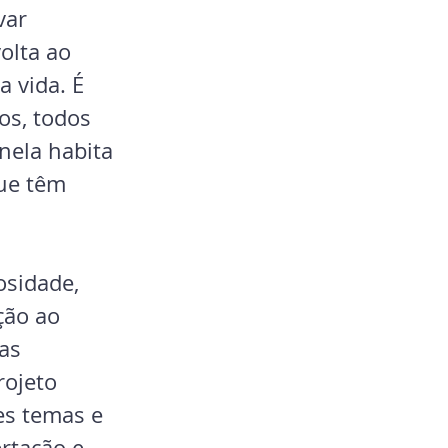
var 
olta ao 
 vida. É 
s, todos 
nela habita 
ue têm 
osidade, 
ção ao 
as 
ojeto 
es temas e 
rtação e 