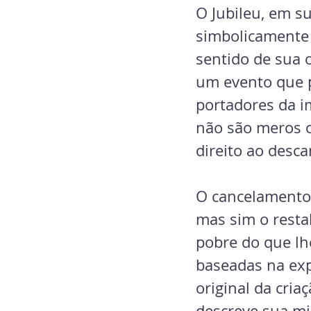
O Jubileu, em su
simbolicamente 
sentido de sua 
um evento que p
portadores da i
não são meros o
direito ao desca
O cancelamento 
mas sim o resta
pobre do que lhe
baseadas na exp
original da cri
descreve sua mi