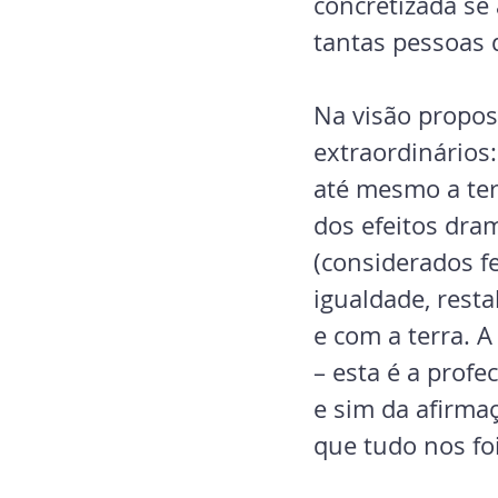
concretizada se 
tantas pessoas d
Na visão propost
extraordinários:
até mesmo a ter
dos efeitos dra
(considerados f
igualdade, rest
e com a terra. A
– esta é a profe
e sim da afirma
que tudo nos f