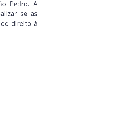
o Pedro. A 
lizar se as 
o direito à 