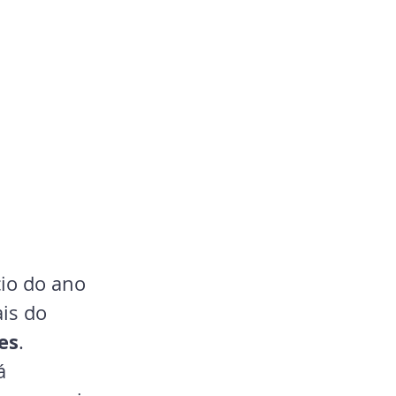
cio do ano 
is do 
es
. 
á 