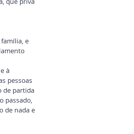
, que priva 
amília, e 
elamento 
e à 
as pessoas 
 de partida 
ao passado, 
o de nada e 