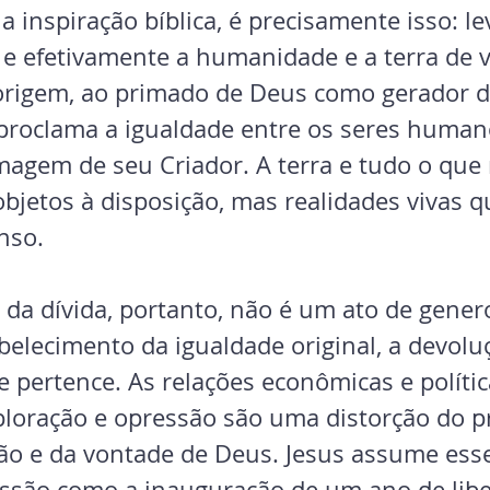
a inspiração bíblica, é precisamente isso: le
e efetivamente a humanidade e a terra de v
origem, ao primado de Deus como gerador da
roclama a igualdade entre os seres humano
magem de seu Criador. A terra e tudo o que 
bjetos à disposição, mas realidades vivas q
nso.
da dívida, portanto, não é um ato de gener
belecimento da igualdade original, a devolu
 pertence. As relações econômicas e polític
loração e opressão são uma distorção do pr
ação e da vontade de Deus. Jesus assume ess
ssão como a inauguração de um ano de libe