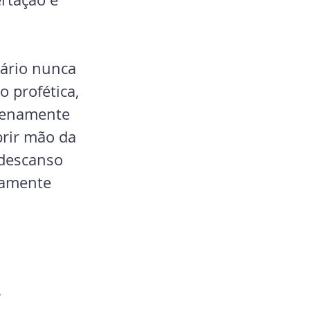
nário nunca 
 profética, 
lenamente 
rir mão da 
descanso 
tamente 
 