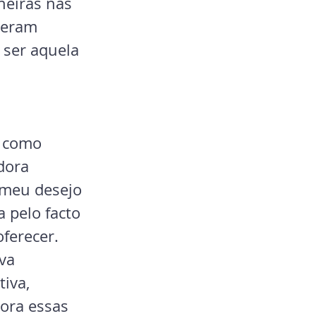
neiras nas 
 eram 
ser aquela 
a como 
dora 
 meu desejo 
 pelo facto 
ferecer. 
va 
iva, 
bora essas 