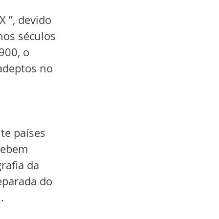
X ”, devido 
nos séculos 
900, o 
adeptos no 
te países 
cebem 
rafia da 
eparada do 
.