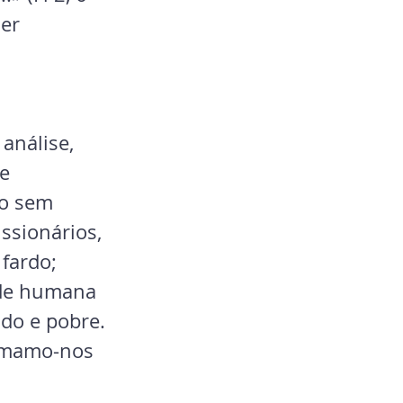
er 
análise, 
e 
do sem 
ssionários, 
fardo; 
ade humana 
ido e pobre. 
imamo-nos 