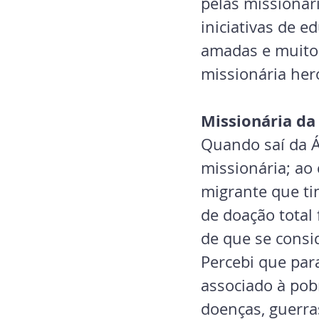
pelas missionári
iniciativas de e
amadas e muito 
missionária her
Missionária da
Quando saí da Á
missionária; ao
migrante que ti
de doação total 
de que se consi
Percebi que para
associado à pobr
doenças, guerras