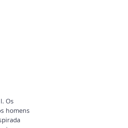
l. Os 
dos homens 
spirada 