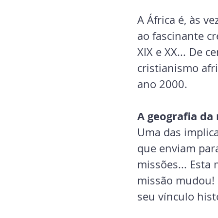
A África é, às v
ao fascinante cr
XIX e XX... De c
cristianismo af
ano 2000.
A geografia da
Uma das implica
que enviam par
missões... Esta 
missão mudou! G
seu vínculo hist