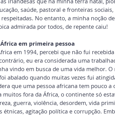
as irlandesas que na minha terra natal, pio
ducação, saúde, pastoral e fronteiras sociais,
respeitadas. No entanto, a minha noção de 
oica admirada por todos, de repente caiu!
 África em primeira pessoa
frica em 1994, percebi que não fui recebid
 contrário, eu era considerada uma trabalha
nha vindo em busca de uma vida melhor. O
foi abalado quando muitas vezes fui atingida
dera que uma pessoa africana tem pouco a o
 muitos fora da África, o continente só esta
eza, guerra, violência, desordem, vida primit
 étnicas, agitação política e corrupção. Em