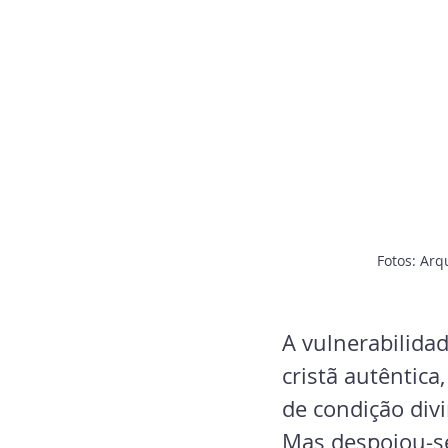
Fotos: Arq
A vulnerabilida
cristã autêntic
de condição divi
Mas despojou-se