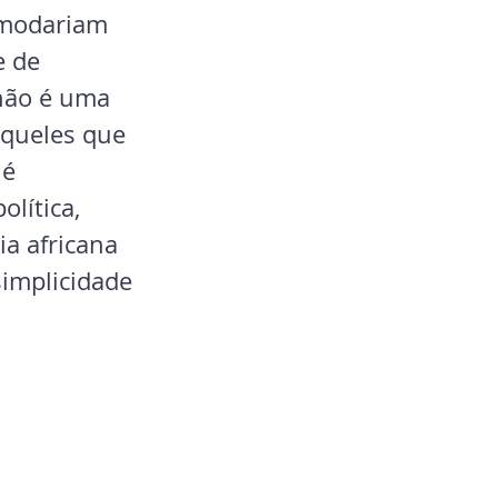
omodariam 
 de 
não é uma 
aqueles que 
é 
lítica, 
a africana 
implicidade 