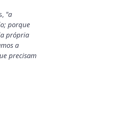
s,
 "a 
o; porque 
a própria 
amos a 
ue precisam 