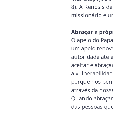
8). A Kenosis de
missionário e u
Abraçar a próp
O apelo do Papa 
um apelo renova
autoridade até 
aceitar e abraça
a vulnerabilida
porque nos per
através da nossa
Quando abraçam
das pessoas que