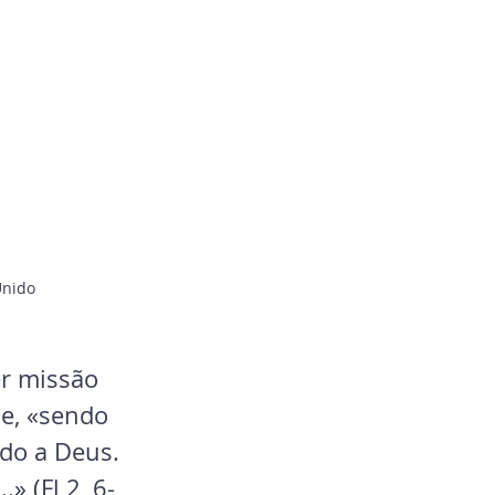
Unido
r missão 
e, «sendo 
ado a Deus. 
 (Fl 2, 6-