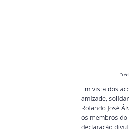
Créd
Em vista dos ac
amizade, solida
Rolando José Ál
os membros do c
declaração divul