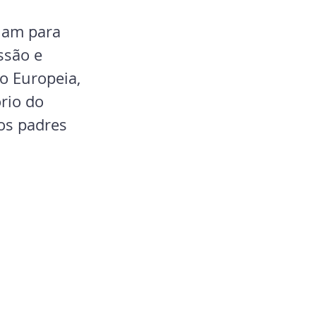
lam para 
ssão e 
o Europeia, 
rio do 
os padres 