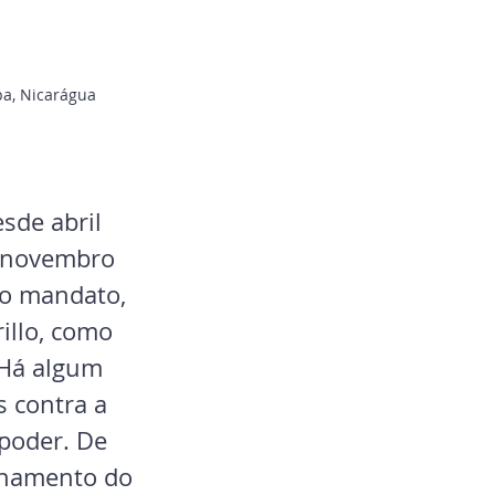
pa, Nicarágua
sde abril 
e novembro 
to mandato, 
illo, como 
 Há algum 
 contra a 
poder. De 
chamento do 