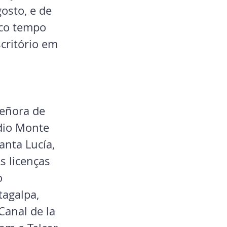
osto, e de 
uco tempo 
critório em 
eñora de 
dio Monte 
anta Lucía, 
s licenças 
o 
agalpa, 
Canal de la 