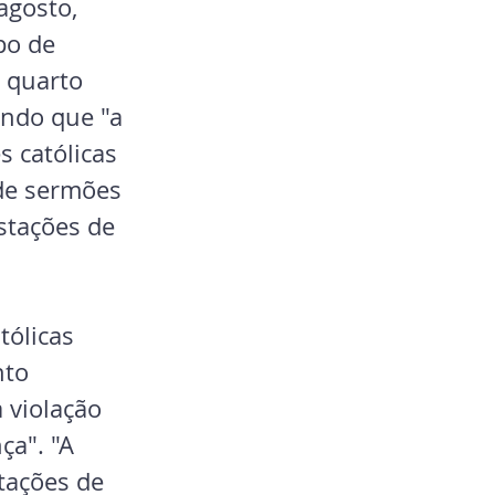
gosto, 
po de 
 quarto 
ando que "a 
s católicas 
de sermões 
stações de 
tólicas
to 
 violação 
ça". "A 
tações de 