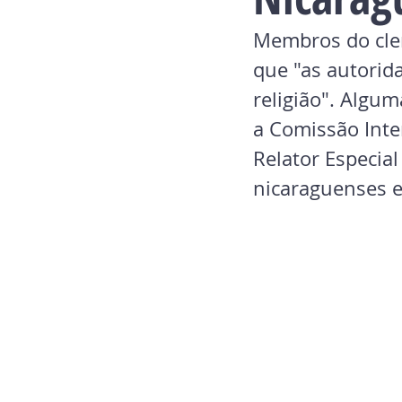
Membros do cler
que "as autorid
religião". Algu
a Comissão Inte
Relator Especia
nicaraguenses 