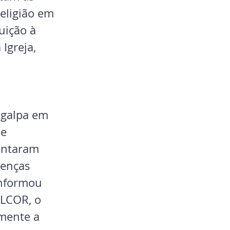
eligião em 
uição à 
Igreja, 
agalpa em 
e 
entaram 
cenças 
informou 
LCOR, o 
mente a 