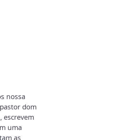
os nossa 
 pastor dom 
, escrevem 
em uma 
rtam as 