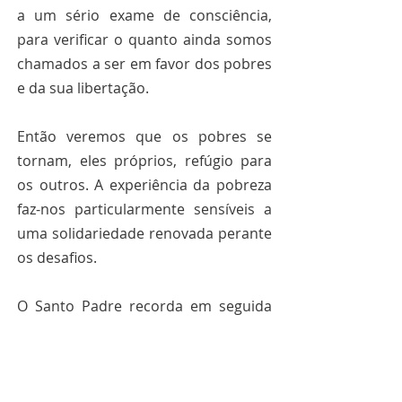
a um sério exame de consciência, 
para verificar o quanto ainda somos 
chamados a ser em favor dos pobres 
e da sua libertação.
Então veremos que os pobres se 
tornam, eles próprios, refúgio para 
os outros. A experiência da pobreza 
faz-nos particularmente sensíveis a 
uma solidariedade renovada perante 
os desafios.
O Santo Padre recorda em seguida 
que o oitavo centenário da morte de 
São Francisco de Assis convida-nos a 
recordar como, ao chegar a Roma 