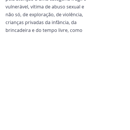
vulnerável, vítima de abuso sexual e 
não só, de exploração, de violência, 
crianças privadas da infância, da 
brincadeira e do tempo livre, como 
destacado em muitos painéis nesta 
segunda-feira. O Papa também 
dedicará um evento jubilar às 
crianças nos dias 24 e 25 de maio, na 
expectativa da segunda edição da 
Jornada Mundial da Criança, após a 
primeira realizada em maio passado 
no Estádio Olímpico de Roma, 
ocasião em que o Papa reiterou que, 
neste mundo de guerras, “é sempre 
possível fazer a paz”. E fazer a paz a 
partir da contribuição dos 