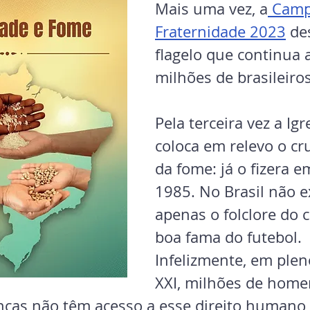
Mais uma vez, a
 Camp
Fraternidade 2023
 de
flagelo que continua 
milhões de brasileiro
Pela terceira vez a Igr
coloca em relevo o cru
da fome: já o fizera e
1985. No Brasil não e
apenas o folclore do c
boa fama do futebol. 
Infelizmente, em plen
XXI, milhões de home
nças não têm acesso a esse direito humano 