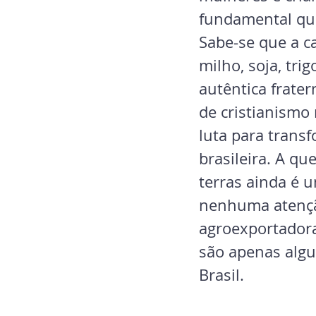
fundamental que
Sabe-se que a ca
milho, soja, trig
autêntica frater
de cristianismo 
luta para transf
brasileira. A qu
terras ainda é 
nenhuma atenção 
agroexportadora
são apenas algu
Brasil.