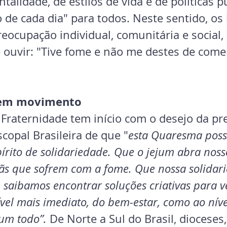
lidade, de estilos de vida e de políticas p
 de cada dia" para todos. Neste sentido, os 
ocupação individual, comunitária e social,
e ouvir: "Tive fome e não me destes de come
 em movimento
raternidade tem início com o desejo da pre
copal Brasileira de que "
esta Quaresma possa
írito de solidariedade. Que o jejum abra noss
ãs que sofrem com a fome. Que nossa solidari
e saibamos encontrar soluções criativas para v
ível mais imediato, do bem-estar, como ao níve
um todo”. 
De Norte a Sul do Brasil, dioceses