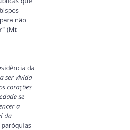
úblicas que 
bispos 
 para não 
r" (Mt 
sidência da 
 ser vivida 
os corações 
edade se 
encer a 
l da 
, paróquias 