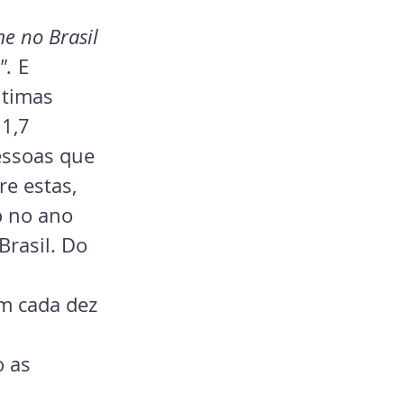
me no Brasil 
".
 E 
ltimas 
1,7 
essoas que 
e estas, 
ó no ano 
rasil. Do 
m cada dez 
 as 
 