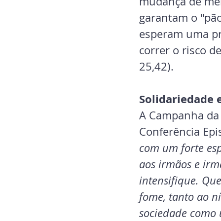
mudança de menta
garantam o "pão
esperam uma pre
correr o risco d
25,42).
Solidariedade
A Campanha da F
Conferência Epis
com um forte esp
aos irmãos e irm
intensifique. Qu
fome, tanto ao n
sociedade como 