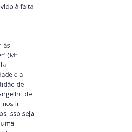
ido à falta 
m às 
r' (Mt 
da 
dade e a 
tidão de 
angelho de 
mos ir 
s isso seja 
 uma 