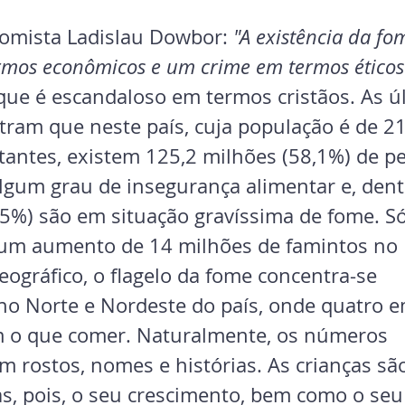
omista Ladislau Dowbor: 
"A existência da fo
rmos econômicos e um crime em termos éticos
ue é escandaloso em termos cristãos. As ú
tram que neste país, cuja população é de 21
tantes, existem 125,2 milhões (58,1%) de p
gum grau de insegurança alimentar e, dentr
,5%) são em situação gravíssima de fome. S
m aumento de 14 milhões de famintos no B
eográfico, o flagelo da fome concentra-se 
no Norte e Nordeste do país, onde quatro e
m o que comer. Naturalmente, os números 
 rostos, nomes e histórias. As crianças são
as, pois, o seu crescimento, bem como o seu