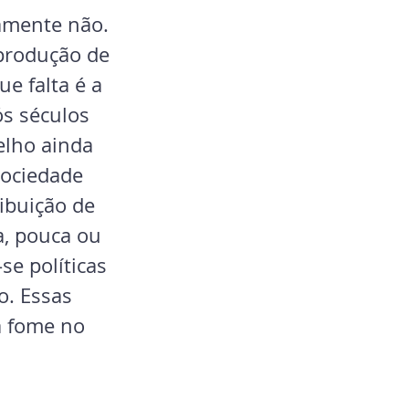
amente não. 
 produção de 
ue falta é a 
ós séculos 
elho ainda 
sociedade 
ibuição de 
, pouca ou 
se políticas 
o. Essas 
a fome no 