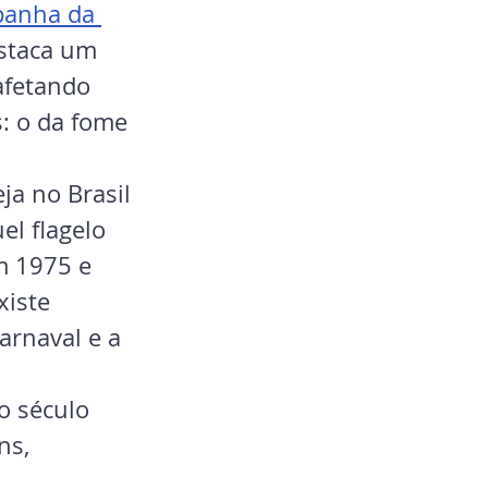
anha da 
staca um 
afetando 
s: o da fome
eja no Brasil 
el flagelo 
m 1975 e 
xiste 
arnaval e a 
o século 
ns, 