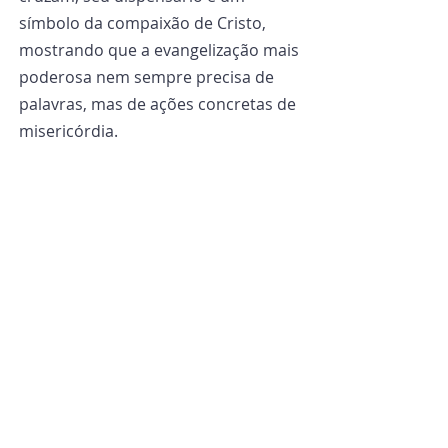
símbolo da compaixão de Cristo, 
mostrando que a evangelização mais 
poderosa nem sempre precisa de 
palavras, mas de ações concretas de 
misericórdia.
O dispensário São Jorge continua 
sendo um refúgio para os 
marginalizados de Sherpur, 
superando barreiras religiosas por 
meio da linguagem universal do 
cuidado e do amor ao próximo.
Por
Sumon Corraya
 - Asia News - 
Tradução e adaptação da redação