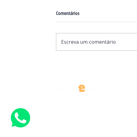
Comentários
Escreva um comentário
O "fio de ouro" entre Itália e
Mianmar: sete séculos de laços
que continuam
CONTATO@EDITORAMUNDOEMISSAO.CO
TEL.: (11) 5549-7295
Rua Pietro Mongini Nº 12, Vila Missionária, São Paulo - 