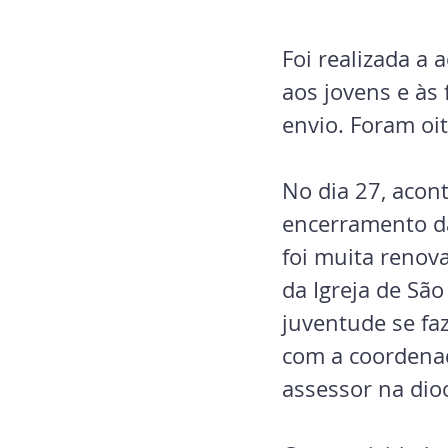
Foi realizada a
aos jovens e às 
envio. Foram oi
No dia 27, acont
encerramento da
foi muita renov
da Igreja de Sã
juventude se fa
com a coordenado
assessor na dio