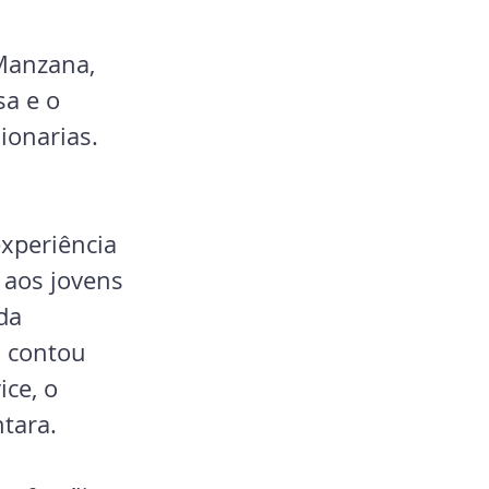
Manzana, 
sa e o 
ionarias.
xperiência 
 aos jovens 
da 
a contou 
ce, o 
tara.