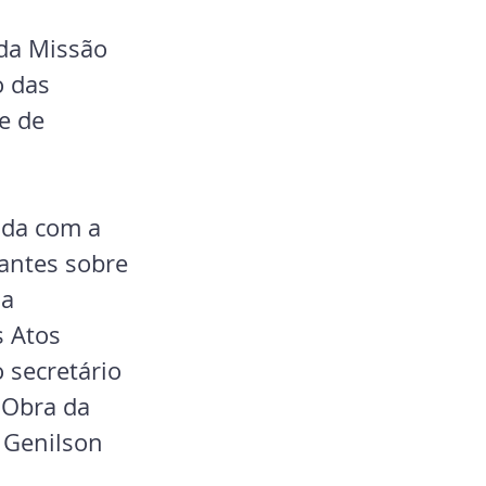
da Missão 
 das 
e de 
ada com a 
antes sobre 
a 
s Atos 
o secretário 
 Obra da 
 Genilson 