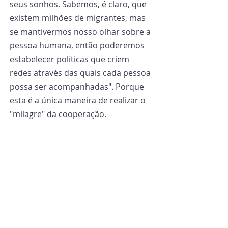
seus sonhos. Sabemos, é claro, que 
existem milhões de migrantes, mas 
se mantivermos nosso olhar sobre a 
pessoa humana, então poderemos 
estabelecer políticas que criem 
redes através das quais cada pessoa 
possa ser acompanhadas". Porque 
esta é a única maneira de realizar o 
"milagre" da cooperação.
Concretizar o significado do 
Natal
E Dom José Mazuelos também fala 
de um "milagre de Natal": "A viagem 
destes três jovens nigerianos", diz ao 
nosso jornal, "foi heroica e nos 