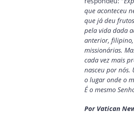
respondeu: "
Exp
que aconteceu ne
que já deu frut
pela vida dada a
anterior, filipin
missionárias. Ma
cada vez mais pr
nasceu por nós.
o lugar onde o m
É o mesmo Senho
Por Vatican New