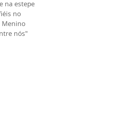
e na estepe 
iéis no 
e Menino 
ntre nós"