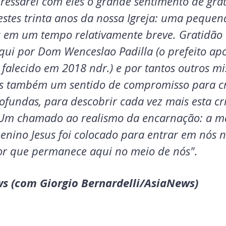
ressarei com eles o grande sentimento de grat
stes trinta anos da nossa Igreja: uma pequen
os em um tempo relativamente breve. Gratidã
qui por Dom Wenceslao Padilla (o prefeito apo
o, falecido em 2018 ndr.) e por tantos outros mi
s também um sentido de compromisso para cri
ofundas, para descobrir cada vez mais esta cr
 Um chamado ao realismo da encarnação: a m
enino Jesus foi colocado para entrar em nós na
r que permanece aqui no meio de nós".
s (com Giorgio Bernardelli/AsiaNews)