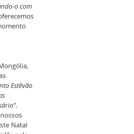
hando-o com 
oferecemos 
 momento 
Mongólia, 
as 
nto Estêvão 
os 
ário". 
 nossos 
ste Natal 