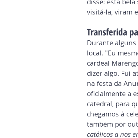
disse: esta bela
visitá-la, viram
Transferida pa
Durante alguns 
local. "Eu mesm
cardeal Marengo
dizer algo. Fui 
na festa da Anu
oficialmente a e
catedral, para 
chegamos à cel
também por outr
católicos a nos 