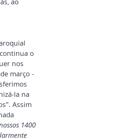
ãs, ao 
aroquial 
continua o 
uer nos 
 de março - 
sferimos 
izá-la na 
os". Assim 
hada 
nossos 1400 
ularmente 