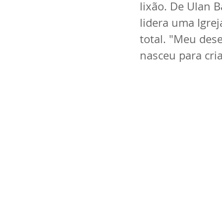
lixão. De Ulan B
lidera uma Igre
total. "Meu des
nasceu para cri