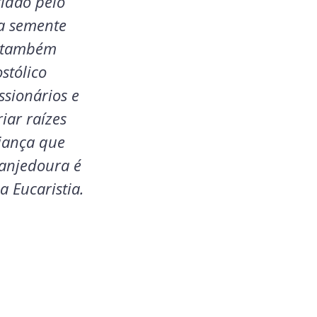
idão pelo 
a semente 
o também 
stólico 
ssionários e 
ar raízes 
iança que 
anjedoura é 
 Eucaristia. 