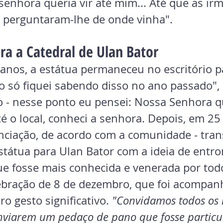
 senhora queria vir até mim... Até que as irm
 e perguntaram-lhe de onde vinha".
ra a Catedral de Ulan Bator
anos, a estátua permaneceu no escritório p
o só fiquei sabendo disso no ano passado", 
 - nesse ponto eu pensei: Nossa Senhora q
até o local, conheci a senhora. Depois, em 25
nciação, de acordo com a comunidade - tran
státua para Ulan Bator com a ideia de entron
que fosse mais conhecida e venerada por tod
ebração de 8 de dezembro, que foi acompan
o gesto significativo.
 "Convidamos todos os 
enviarem um pedaço de pano que fosse partic