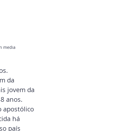
an media
os. 
m da 
is jovem da 
8 anos. 
 apostólico 
cida há 
o país 