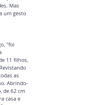
des. Mas 
a um gesto 
, "foi 
a 
e 11 filhos, 
 Revistando 
todas as 
no. Abrindo-
, de 62 cm 
ra casa e 