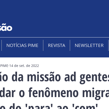
NOTÍCIAS PIME
REVISTA
NEWSLETTER
 PIME
14 de set. de 2022
ão da missão ad gente
dar o fenômeno migra
o do 'para' ao 'com'