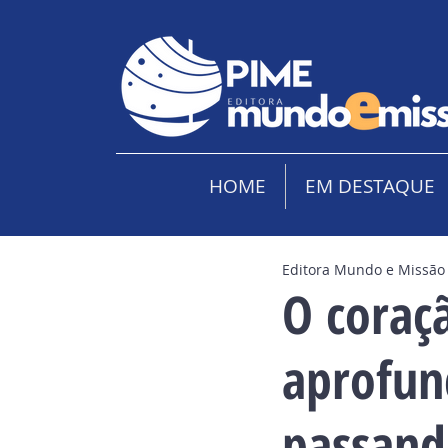
HOME
EM DESTAQUE
Editora Mundo e Missão
O coraç
aprofun
passand