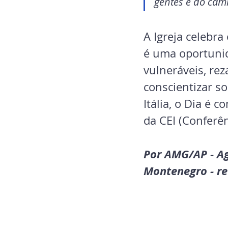
gentes e do cam
A Igreja celebr
é uma oportunid
vulneráveis, rez
conscientizar s
Itália, o Dia é 
da CEI (Conferê
Por AMG/AP - Ag
Montenegro - r