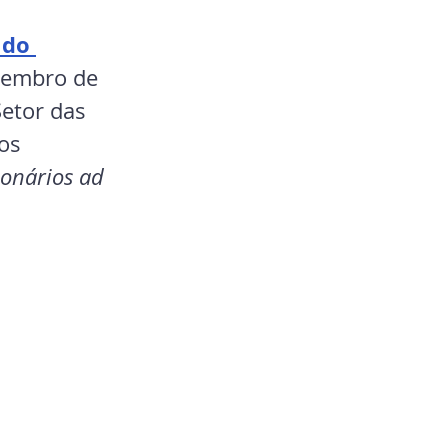
 do 
tembro de 
etor das 
os 
ionários ad 