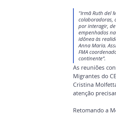
"Irmã Ruth del M
colaboradoras, o
por interagir, d
empenhados na m
idônea às realid
Anna Maria. Ass
FMA coordenador
continente”.
As reuniões con
Migrantes do CEI
Cristina Molfet
atenção precis
Retomando a M