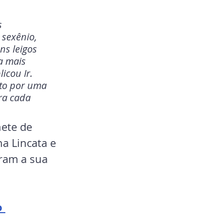
s 
 sexênio, 
ns leigos 
a mais 
icou Ir. 
to por uma 
ra cada 
ete de 
a Lincata e 
ram a sua 
 