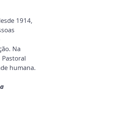
desde 1914, 
ssoas 
 
ção. Na 
 Pastoral 
idade humana.
a 