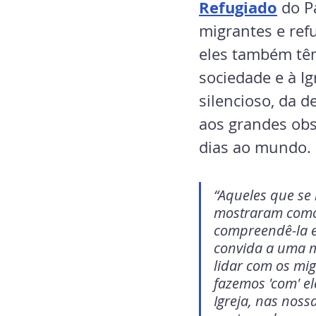
Refugiado
 do P
migrantes e ref
eles também têm
sociedade e à Ig
silencioso, da d
aos grandes obs
dias ao mundo.
“Aqueles que se 
mostraram como 
compreendê-la e
convida a uma m
lidar com os mig
fazemos 'com' el
Igreja, nas nos