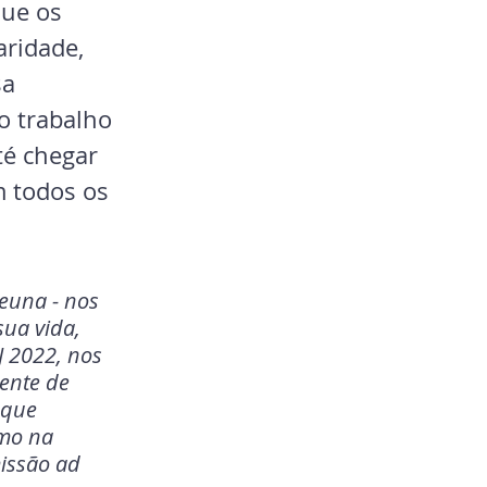
que os 
ridade, 
a 
do trabalho 
té chegar 
 todos os 
euna - nos 
ua vida, 
 2022, nos 
ente de 
 que 
omo na 
issão ad 