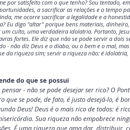
-me por satisfeito com o que tenho? Sou tentado, e
portunidades, a sacrificar as relações e o tempo pa
inda, me ocorre sacrificar a legalidade e a honesti
a? Eu digo "altar" porque bens materiais, dinheiro,
um culto, uma verdadeira idolatria. Portanto, Jesu
vras fortes. Ele diz que não se pode servir a dois se
o - não diz Deus e o diabo, ou o bem e o mal, mas
se da riqueza sim; servir a riqueza não: é idolatria,
ende do que se possui
pensar - não se pode desejar ser rico? O Pontí
o que se pode, de fato, é justo desejá-lo, é bo
gundo Deus! Deus é o mais rico de todos: é ric
isericórdia. Sua riqueza não empobrece ning
isões. É uma riqueza que ama dar, distribuir, 