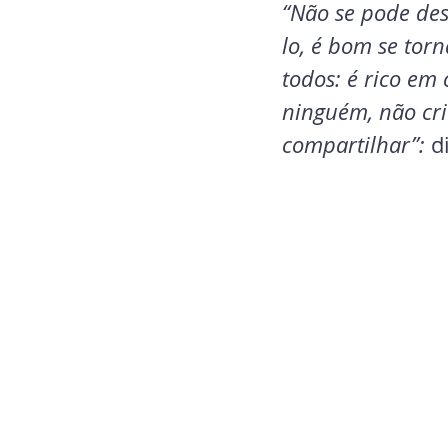
“Não se pode dese
lo, é bom se torn
todos: é rico em
ninguém, não cria
compartilhar”:
 d