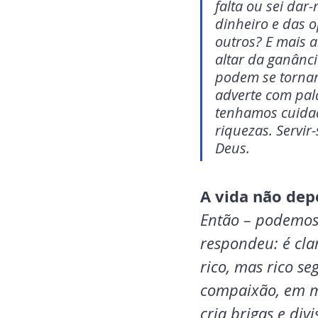
falta ou sei dar
dinheiro e das o
outros? E mais a
altar da ganânci
podem se tornar 
adverte com pala
tenhamos cuidad
riquezas. Servir-
Deus.
A vida não dep
Então – podemos 
respondeu: é clar
rico, mas rico se
compaixão, em m
cria brigas e div