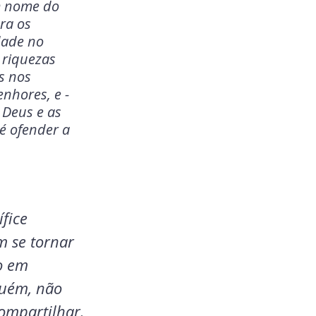
m nome do 
ra os 
dade no 
 riquezas 
s nos 
nhores, e - 
 Deus e as 
 é ofender a 
fice 
m se tornar 
o em 
uém, não 
compartilhar.