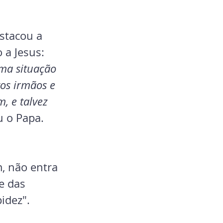
stacou a 
a Jesus: 
ma situação 
os irmãos e 
 e talvez 
u o Papa.
, não entra 
e das 
idez".