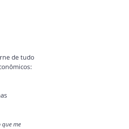
rne de tudo 
conômicos: 
mas 
o que me 