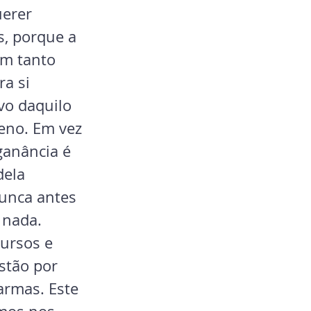
erer 
, porque a 
m tanto 
a si 
vo daquilo 
reno. Em vez 
ganância é 
ela 
unca antes 
 nada. 
ursos e 
stão por 
armas. Este 