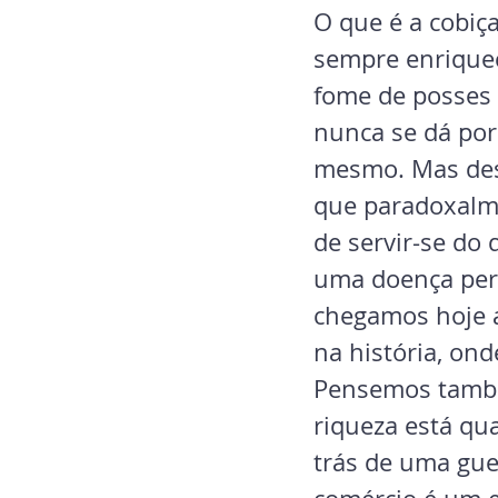
O que é a cobiç
sempre enriquec
fome de posses 
nunca se dá por 
mesmo. Mas dest
que paradoxalmen
de servir-se do 
uma doença peri
chegamos hoje a
na história, on
Pensemos também
riqueza está qu
trás de uma gue