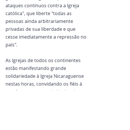
ataques contínuos contra a Igreja 
católica", que liberte "todas as 
pessoas ainda arbitrariamente 
privadas de sua liberdade e que 
cesse imediatamente a repressão no 
país".
As Igrejas de todos os continentes 
estão manifestando grande 
solidariedade à Igreja Nicaraguense 
nestas horas, convidando os fiéis à 
oração e a uma proximidade ativa 
com a comunidade católica deste 
país da América Central.
Por Vatican News