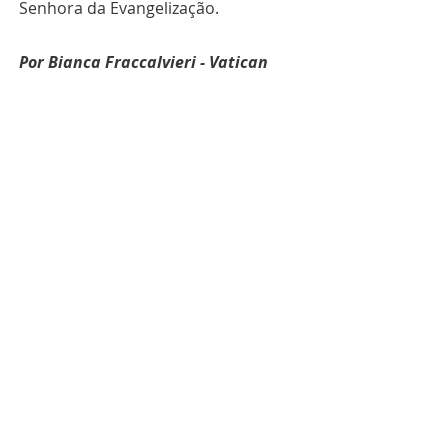
Senhora da Evangelização.
Por Bianca Fraccalvieri - Vatican 
News
Obrigado por ter lido este artigo. Se 
quiser se manter atualizado sobre 
Mundo, Igreja e Missão, assine a 
nossa newsletter
 clicando aqui