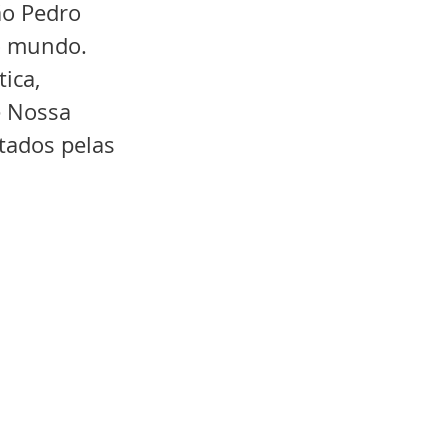
ão Pedro 
o mundo. 
ica, 
e Nossa 
tados pelas 