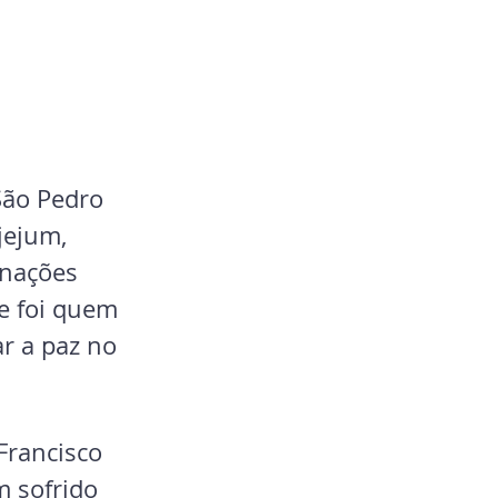
São Pedro 
jejum, 
inações 
ce foi quem 
r a paz no 
Francisco 
 sofrido 