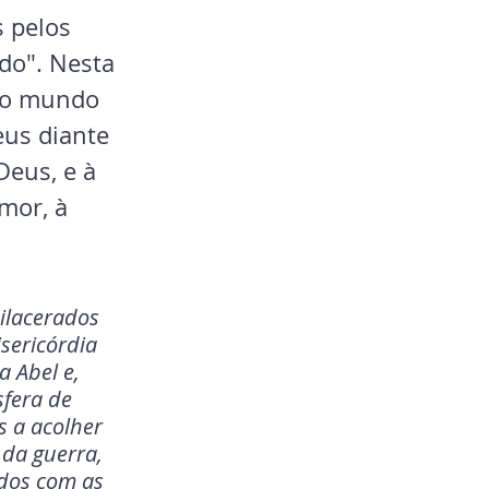
 pelos 
do". Nesta 
 o mundo 
us diante 
Deus, e à 
mor, à 
ilacerados 
sericórdia 
 Abel e, 
fera de 
s a acolher 
 da guerra, 
dos com as 