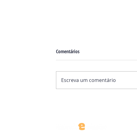
Comentários
Escreva um comentário
O "fio de ouro" entre Itália e
Mianmar: sete séculos de laços
que continuam
CONTATO@EDITORAMUNDOEMISSAO.CO