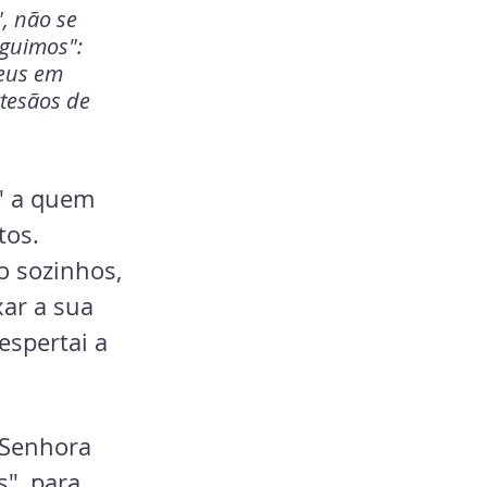
, não se 
eguimos": 
eus em 
rtesãos de 
" a quem 
tos. 
o sozinhos, 
ar a sua 
espertai a 
 Senhora 
", para 