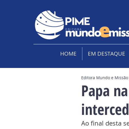
HOME
EM DESTAQUE
Editora Mundo e Missão
Papa na
interce
Ao final desta s