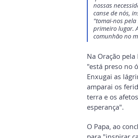
nossas necessid
canse de nós, in
"tomai-nos pela
primeiro lugar. 
comunhão no m
Na Oração pela 
"está preso no ó
Enxugai as lágri
amparai os feri
terra e os afeto
esperança".
O Papa, ao conc
para "inspirar 