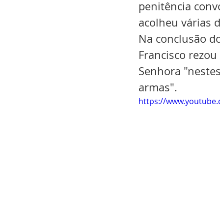
penitência convo
acolheu várias 
Na conclusão do
Francisco rezou
Senhora "nestes
armas".
https://www.youtube