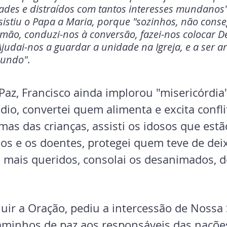
ades e distraídos com tantos interesses mundanos"
sistiu o Papa a Maria, porque "sozinhos, não cons
 mão, conduzi-nos à conversão, fazei-nos colocar D
Ajudai-nos a guardar a unidade na Igreja, e a ser a
undo".
Paz, Francisco ainda implorou "misericórdia
dio, convertei quem alimenta e excita confli
mas das crianças, assisti os idosos que estã
dos e os doentes, protegei quem teve de deix
s mais queridos, consolai os desanimados, d
luir a Oração, pediu a intercessão de Nossa
caminhos de paz aos responsáveis das nações