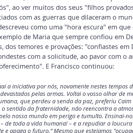
ós", ao ver muitos dos seus "filhos provados
stiados com as guerras que dilaceram o mun
e descreveu como uma "hora escura" em que
exemplo de Maria que sempre confiou em De
s, dos temores e provações: "confiastes em 
ndestes com a solicitude, ao pavor com o a
oferecimento". E Francisco continuou:
ai a iniciativa por nós, novamente nestes tempos d
e devastados pelas armas. Voltai o vosso olhar de mi
humana, que perdeu a senda da paz, preferiu Caim a
 o sentido da fraternidade, não reencontra a atmos
 pelo nosso mundo em perigo e tumulto. Ensinai-no
 – de toda a vida humana! – e a repudiar a loucura
 e apaga o futuro.” 
Mesmo que estejamos "ocupa