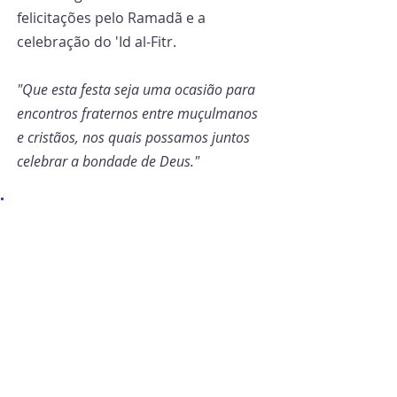
felicitações pelo Ramadã e a 
celebração do 'Id al-Fitr.
"Que esta festa seja uma ocasião para 
encontros fraternos entre muçulmanos 
e cristãos, nos quais possamos juntos 
celebrar a bondade de Deus."
"Tais momentos simples, mas 
profundos, de partilha são 
sementes de esperança que 
podem transformar nossas 
comunidades e o mundo. Que 
nossa amizade seja uma brisa 
refrescante para um mundo 
sedento de paz e fraternidade!"