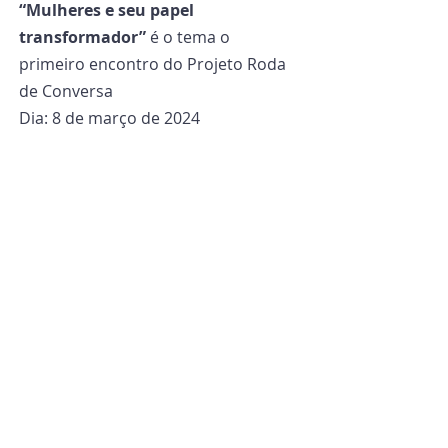
“Mulheres e seu papel 
transformador”
 é o tema o 
primeiro encontro do Projeto Roda 
de Conversa
Dia: 8 de março de 2024
Horário: 14h30 às 15h30
Local: POM
Por POM
Obrigado por ter lido este artigo. Se 
quiser se manter atualizado sobre 
Mundo, Igreja e Missão, assine a 
nossa newsletter
 clicando aqui