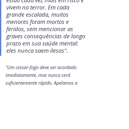
estão cada vez mais em risco e 
vivem no terror. Em cada 
grande escalada, muitos 
menores foram mortos e 
feridos, sem mencionar as 
graves consequências de longo 
prazo em sua saúde mental: 
eles nunca saem ilesos".
"Um cessar-fogo deve ser acordado 
imediatamente, mas nunca será 
suficientemente rápido. Apelamos a 
todas as partes para que tomem 
medidas imediatas para proteger a vida 
das crianças e à comunidade 
internacional para que apoie esses 
esforços".