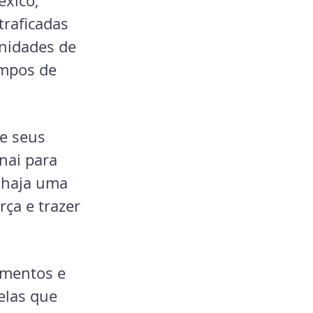
éxico; 
raficadas 
nidades de 
ampos de 
e seus 
nai para 
 haja uma 
ça e trazer 
amentos e 
elas que 