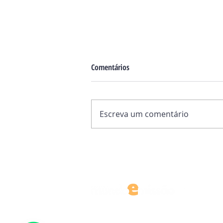
Comentários
Escreva um comentário
O "fio de ouro" entre Itália e
Mianmar: sete séculos de laços
que continuam
CONTATO@EDITORAMUNDOEMISSAO.CO
TEL.: (11) 5549-7295
Rua Pietro Mongini Nº 12, Vila Missionária, São Paulo - 