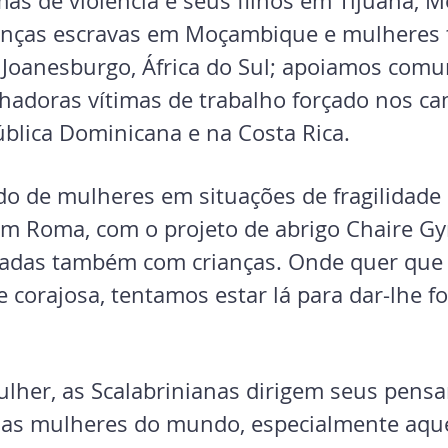
as de violência e seus filhos em Tijuana, M
nças escravas em Moçambique e mulheres t
oanesburgo, África do Sul; apoiamos comu
hadoras vítimas de trabalho forçado nos c
blica Dominicana e na Costa Rica.
do de mulheres em situações de fragilidade 
m Roma, com o projeto de abrigo Chaire Gy
iadas também com crianças. Onde quer que
corajosa, tentamos estar lá para dar-lhe for
ulher, as Scalabrinianas dirigem seus pens
 as mulheres do mundo, especialmente aqu