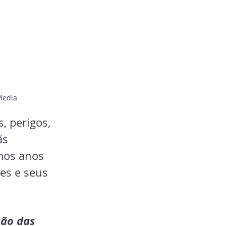
 Media
, perigos, 
ãs 
mos anos 
es e seus 
ão das 