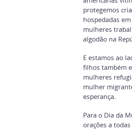
americanas vítim
protegemos cria
hospedadas em J
mulheres trabal
algodão na Repú
E estamos ao la
filhos também e
mulheres refug
mulher migrante 
esperança.
Para o Dia da M
orações a todas