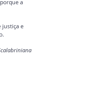
 porque a 
justiça e 
o.
Scalabriniana