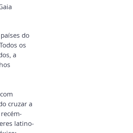
Gaia 
países do 
Todos os 
os, a 
hos 
 com 
do cruzar a 
 recém-
res latino-