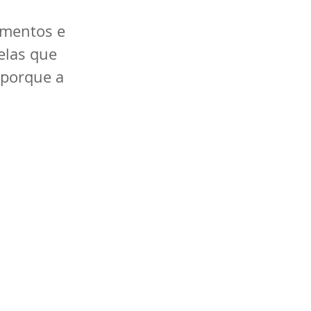
amentos e 
elas que 
 porque a 