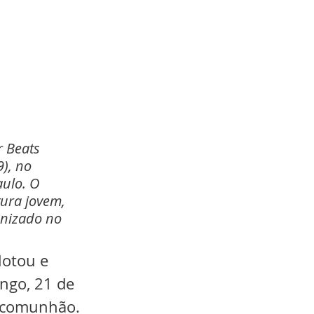
 Beats 
), no 
ulo. O 
tura jovem, 
onizado no 
lotou e 
ngo, 21 de 
e comunhão. 