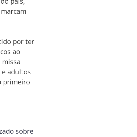
do país, 
e marcam 
ido por ter 
cos ao 
 missa 
 e adultos 
 primeiro 
izado sobre 