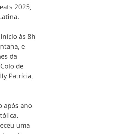
eats 2025, 
Latina.
nício às 8h 
ntana, e 
es da 
Colo de 
ly Patrícia, 
o após ano 
ólica. 
ereceu uma 