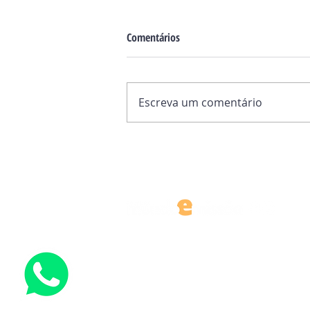
Comentários
Escreva um comentário
O "fio de ouro" entre Itália e
Mianmar: sete séculos de laços
que continuam
CONTATO@EDITORAMUNDOEMISSAO.CO
TEL.: (11) 5549-7295
Rua Pietro Mongini Nº 12, Vila Missionária, São Paulo - 