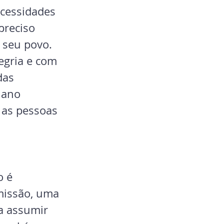
cessidades 
preciso 
 seu povo. 
egria e com 
das 
 ano 
 as pessoas 
o é 
missão, uma 
a assumir 