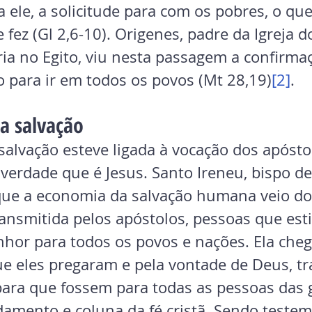
ele, a solicitude para com os pobres, o que 
fez (Gl 2,6-10). Origenes, padre da Igreja do
dria no Egito, viu nesta passagem a confirma
o para ir em todos os povos (Mt 28,19)
[2]
.
a salvação
erdade que é Jesus. Santo Ireneu, bispo de 
e que a economia da salvação humana veio d
transmitida pelos apóstolos, pessoas que est
hor para todos os povos e nações. Ela cheg
e eles pregaram e pela vontade de Deus, t
 para que fossem para todas as pessoas das 
damento e coluna da fé cristã. Sendo teste