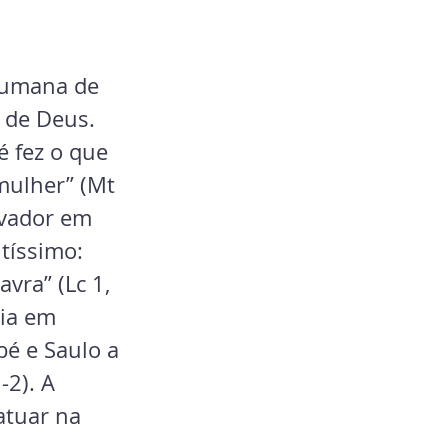
humana de 
 de Deus. 
é fez o que 
mulher” (Mt 
lvador em 
tíssimo: 
vra” (Lc 1, 
ia em 
bé e Saulo a 
-2). A 
atuar na 