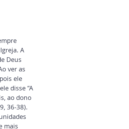
empre 
greja. A 
de Deus 
o ver as 
ois ele 
le disse “A 
s, ao dono 
, 36-38). 
munidades 
e mais 