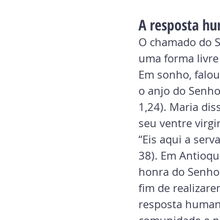
A resposta h
O chamado do S
uma forma livre
Em sonho, falou 
o anjo do Senho
1,24). Maria di
seu ventre virgi
“Eis aqui a serv
38). Em Antioqu
honra do Senhor
fim de realizare
resposta humana