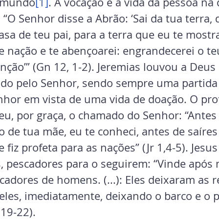
 mundo
[1]
. A vocação é a vida da pessoa na 
 “O Senhor disse a Abrão: ‘Sai da tua terra, 
asa de teu pai, para a terra que eu te mostra
e nação e te abençoarei: engrandecerei o te
ção’” (Gn 12, 1-2). Jeremias louvou a Deus 
do pelo Senhor, sendo sempre uma partida 
enhor em vista de uma vida de doação. O pro
eu, por graça, o chamado do Senhor: “Antes 
 de tua mãe, eu te conheci, antes de saíres 
e fiz profeta para as nações” (Jr 1,4-5). Jesu
, pescadores para o seguirem: “Vinde após 
scadores de homens. (...): Eles deixaram as r
E eles, imediatamente, deixando o barco e o pa
 19-22).