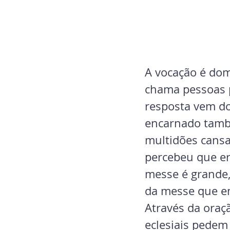
A vocação é do
chama pessoas p
resposta vem d
encarnado també
multidões cansa
percebeu que er
messe é grande,
da messe que env
Através da oraç
eclesiais pedem