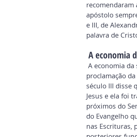
recomendaram a 
apóstolo sempre 
e III, de Alexan
palavra de Crist
 A economia d
 A economia da salvação esteve ligada à vocação dos apóstolos na 
proclamação da v
século III diss
Jesus e ela foi 
próximos do Sen
do Evangelho qu
nas Escrituras,
posteriores fun