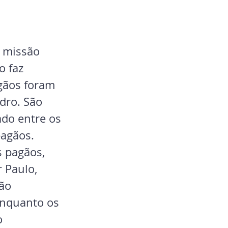
 missão 
 faz 
gãos foram 
dro. São 
do entre os 
agãos. 
s pagãos, 
 Paulo, 
ão 
enquanto os 
o 