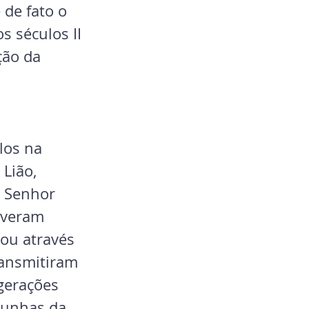
de fato o 
s séculos II 
ção da 
Lião, 
o Senhor 
iveram 
ou através 
ransmitiram 
gerações 
munhas da 