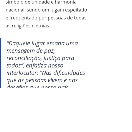
símbolo de unidade e harmonia 
nacional, sendo um lugar respeitado 
e frequentado por pessoas de todas 
as religiões e etnias. 
“Daquele lugar emana uma 
mensagem de paz, 
reconciliação, justiça para 
todos”, enfatiza nosso 
interlocutor: “Nas dificuldades 
que as pessoas vivem e nos 
desafios que nosso país 
atravessa, a força que vem do 
alto nos faz seguir em frente, a 
única que dá verdadeira 
esperança. Com Cristo 
podemos atravessar o deserto 
da pobreza e do medo." Hoje 