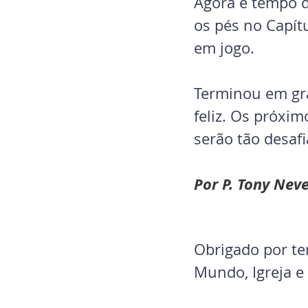
Agora é tempo d
os pés no Capít
em jogo.
Terminou em gra
feliz. Os próxi
serão tão desaf
Por P. Tony Neve
Obrigado por ter
Mundo, Igreja e