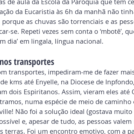
las de aula da Escola da Paróquia que tem ce
ração da Eucaristia às 6h da manhã não tinh
 porque as chuvas são torrenciais e as pes
ar-se. Repeti vezes sem conta o ‘mbotê’, qu
 dia’ em lingala, língua nacional.
nos transportes
om transportes, impediram-me de fazer mai
de kms até Enyelle, na Diocese de Inpfondo,
m dois Espiritanos. Assim, vieram eles até 
tramos, numa espécie de meio de caminho 
ville! Não foi a solução ideal (gostava muito 
possível e, apesar de tudo, as pessoas valem
s terras. Foi um encontro emotivo, com a pa