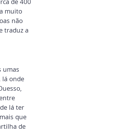
rca de 400 
a muito 
soas não 
e traduz a 
s umas 
 lá onde 
Ouesso, 
entre 
de lá ter 
 mais que 
rtilha de 