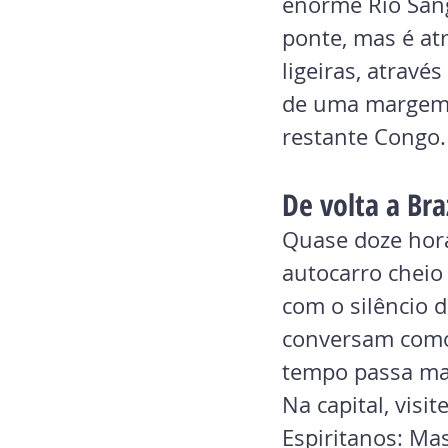
enorme Rio Sang
ponte, mas é at
ligeiras, atravé
de uma margem p
restante Congo.
De volta a Bra
Quase doze hora
autocarro cheio
com o silêncio d
conversam como 
tempo passa mai
Na capital, visi
Espiritanos: Ma