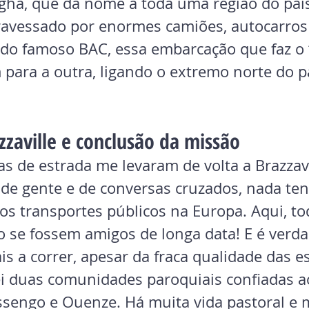
ha, que dá nome a toda uma região do paí
ravessado por enormes camiões, autocarros 
s do famoso BAC, essa embarcação que faz o ‘
ara a outra, ligando o extremo norte do pa
zzaville e conclusão da missão
s de estrada me levaram de volta a Brazzavi
 de gente e de conversas cruzados, nada ten
os transportes públicos na Europa. Aqui, to
se fossem amigos de longa data! E é verda
s a correr, apesar da fraca qualidade das e
tei duas comunidades paroquiais confiadas a
ssengo e Ouenze. Há muita vida pastoral e 