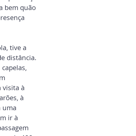
ra bem quão 
presença 
a, tive a 
e distância. 
 capelas, 
em 
visita à 
rões, à 
a uma 
m ir à 
 passagem 