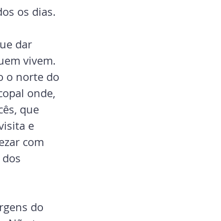
os os dias. 
ue dar 
quem vivem. 
o o norte do 
copal onde, 
cês, que 
isita e 
ezar com 
 dos 
argens do 