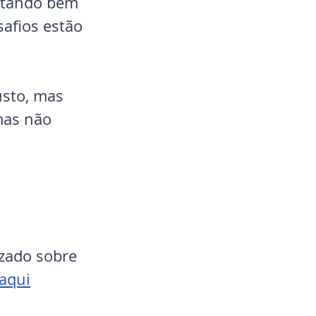
entando bem 
afios estão 
sto, mas 
mas não 
izado sobre 
 aqui