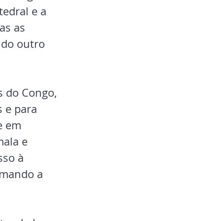
tedral e a 
as as 
 do outro 
s do Congo, 
 e para 
e em 
mala e 
sso à 
rumando a 