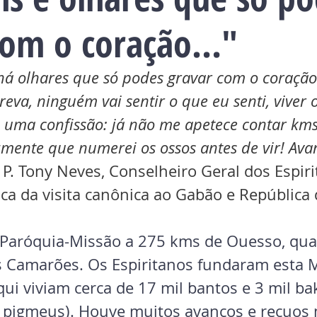
com o coração…"
há olhares que só podes gravar com o coração
eva, ninguém vai sentir o que eu senti, viver o
uma confissão: já não me apetece contar kms
zmente que numerei os ossos antes de vir! Ava
P. Tony Neves, Conselheiro Geral dos Espiri
ica da visita canônica ao Gabão e República
Paróquia-Missão a 275 kms de Ouesso, qua
s Camarões. Os Espiritanos fundaram esta 
ui viviam cerca de 17 mil bantos e 3 mil ba
 pigmeus). Houve muitos avanços e recuos 