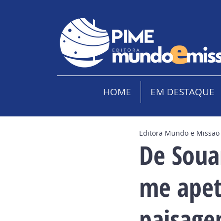
HOME
EM DESTAQUE
Editora Mundo e Missão
De Souan
me apet
paisage