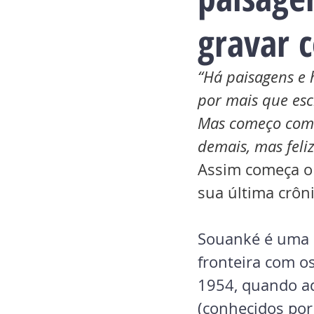
gravar 
“Há paisagens e 
por mais que escr
Mas começo com 
demais, mas feli
Assim começa o 
sua última crôn
Souanké é uma 
fronteira com o
1954, quando aq
(conhecidos por