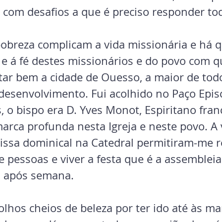
, com desafios a que é preciso responder tod
 pobreza complicam a vida missionária e há q
 e á fé destes missionários e do povo com 
itar bem a cidade de Ouesso, a maior de tod
 desenvolvimento. Fui acolhido no Paço Epis
, o bispo era D. Yves Monot, Espiritano fran
rca profunda nesta Igreja e neste povo. A v
issa dominical na Catedral permitiram-me r
 pessoas e viver a festa que é a assembleia
a após semana.
olhos cheios de beleza por ter ido até às m