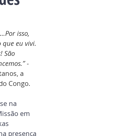
…Por isso, 
 que eu vivi. 
! São 
ncemos.” 
- 
tanos, a 
 do Congo.
se na 
Missão em 
kas 
na presença 