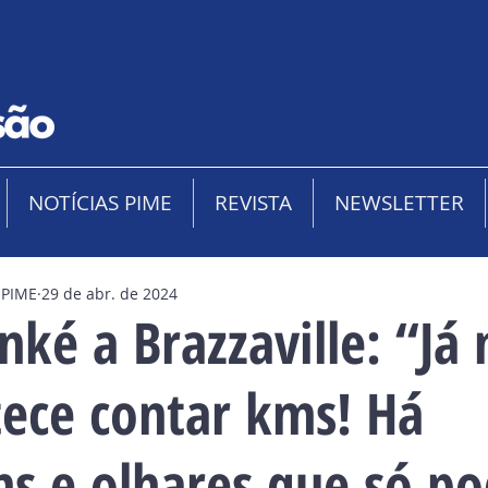
NOTÍCIAS PIME
REVISTA
NEWSLETTER
 PIME
29 de abr. de 2024
ké a Brazzaville: “Já
ece contar kms! Há
ns e olhares que só p