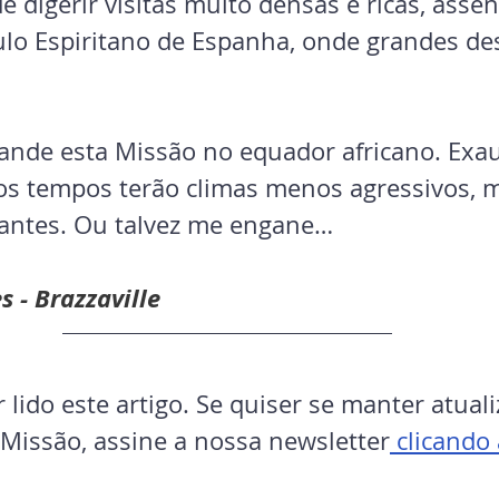
e digerir visitas muito densas e ricas, ass
ulo Espiritano de Espanha, onde grandes des
nde esta Missão no equador africano. Exau
mos tempos terão climas menos agressivos, 
iantes. Ou talvez me engane…
s - Brazzaville
 lido este artigo. Se quiser se manter atual
 Missão, assine a nossa newsletter
 clicando