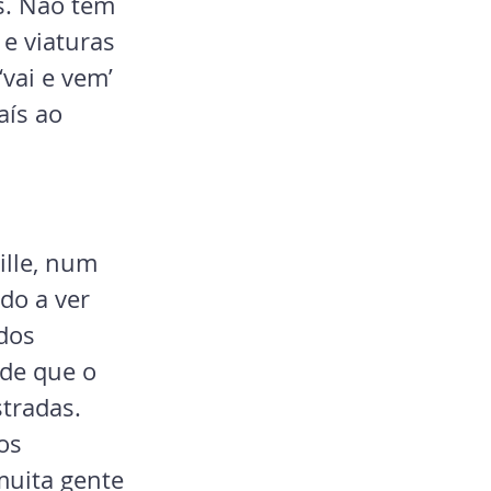
s. Não tem 
e viaturas 
vai e vem’ 
ís ao 
lle, num 
do a ver 
dos 
de que o 
stradas.
os 
muita gente 