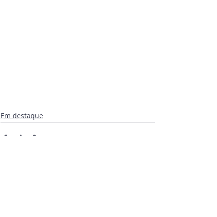
Em destaque
Posts recentes
Ver tudo