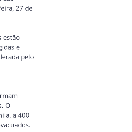
eira, 27 de 
 estão 
idas e 
derada pelo 
firmam 
s. O 
ila, a 400 
evacuados. 