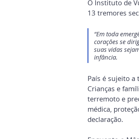
O Instituto de V
13 tremores sec
“Em toda emergên
corações se diri
suas vidas sejam
infância.
País é sujeito a
Crianças e famíl
terremoto e pre
médica, proteçã
declaração.