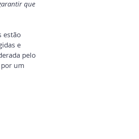
garantir que 
 estão 
idas e 
derada pelo 
2 por um 