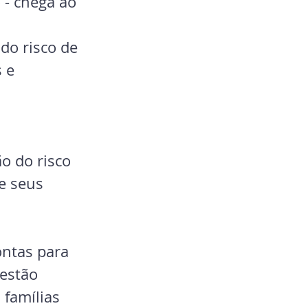
 - chega ao 
do risco de 
 e 
o do risco 
e seus 
ontas para 
estão 
 famílias 