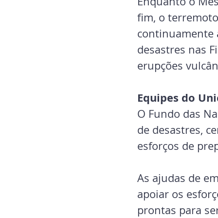
Enquanto o Mês 
fim, o terremot
continuamente a
desastres nas Fi
erupções vulcân
Equipes do Uni
O Fundo das Naç
de desastres, ce
esforços de pre
As ajudas de em
apoiar os esfor
prontas para ser