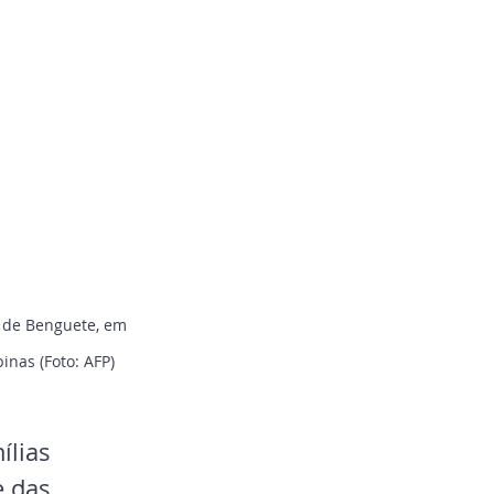
 de Benguete, em 
inas (Foto: AFP)
lias 
 das 