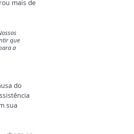
trou mais de 
Nossos 
ntir que 
para a 
ausa do 
ssistência 
em sua 