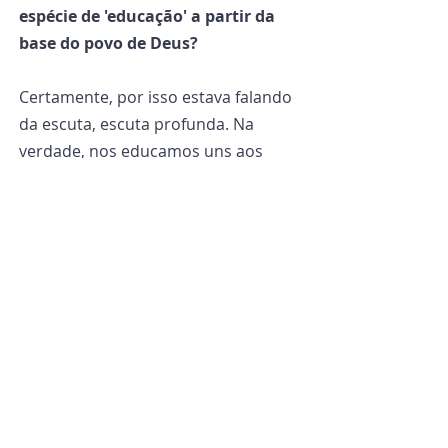
espécie de 'educação' a partir da 
base do povo de Deus?
Certamente, por isso estava falando 
da escuta, escuta profunda. Na 
verdade, nos educamos uns aos 
outros. Acho que não se pode ser 
pastores sem antes colocar-se em 
escuta e deixar-se, eu diria, ensinar, 
guiar pelo povo, pela base. Se não 
existir essa atitude básica, corre-se o 
risco de construir edifícios a partir 
do telhado e de não lançar as bases 
para a evangelização, de não chegar 
ao coração das pessoas. E se você 
não chega ao coração das pessoas, 
você não evangeliza e não anda 