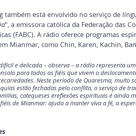
g também está envolvido no serviço de líng
ia
", a emissora católica da Federação das Co
icas (FABC). A rádio oferece programas espi
 em Mianmar, como Chin, Karen, Kachin, Bam
difícil e delicada – observa – a rádio representa um
onsolo para todos os fiéis que vivem o deslocamento
precariedades. Neste período de Quaresma, muito so
uias estão fechadas pelo conflito, o serviço de tr
milias, catequeses ereflexões espirituais é ainda m
fiéis de Mianmar: ajuda a manter viva a fé, a esper
es