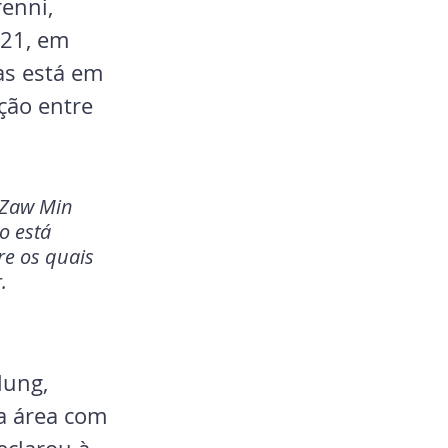
enni, 
021, em 
s está em 
ção entre 
 Zaw Min 
o está 
re os quais 
.
 
ung, 
a área com 