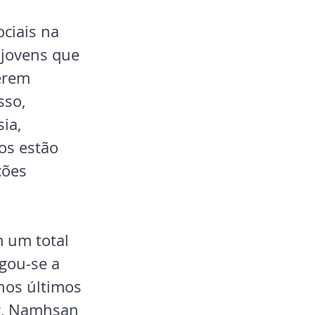
ciais na 
 jovens que 
erem 
sso, 
ia, 
os estão 
ções 
 um total 
gou-se a 
nos últimos 
g, Namhsan 