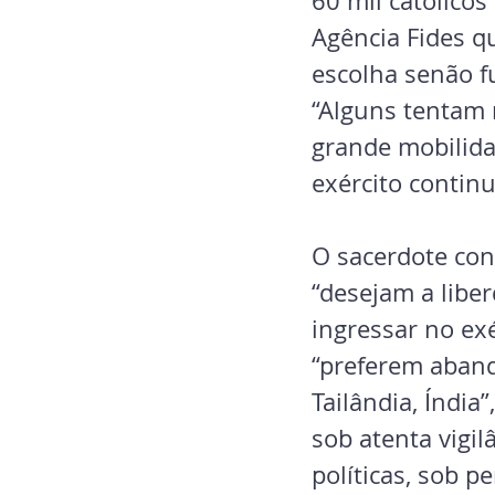
60 mil católicos
Agência Fides q
escolha senão f
“Alguns tentam
grande mobilida
exército continu
O sacerdote con
“desejam a libe
ingressar no exé
“preferem aband
Tailândia, Índia
sob atenta vigi
políticas, sob p