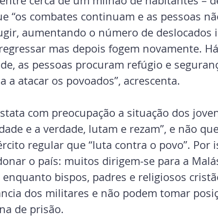
 entre cerca de um milhão de habitantes – de
ue “os combates continuam e as pessoas nã
ugir, aumentando o número de deslocados i
 regressar mas depois fogem novamente. H
de, as pessoas procuram refúgio e seguranç
a a atacar os povoados”, acrescenta.
stata com preocupação a situação dos jove
rdade e a verdade, lutam e rezam”, e não qu
rcito regular que “luta contra o povo”. Por is
onar o país: muitos dirigem-se para a Malás
”, enquanto bispos, padres e religiosos cristã
lância dos militares e não podem tomar posi
ena de prisão.