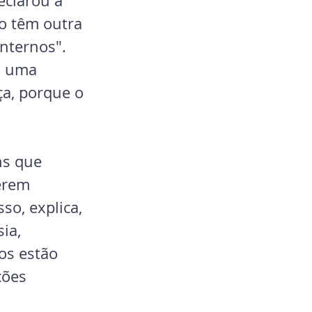
clarou à  
o têm outra 
nternos". 
á uma 
a, porque o 
ns que 
erem 
so, explica, 
ia, 
os estão 
ções 