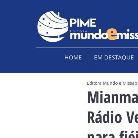
HOME
EM DESTAQUE
Editora Mundo e Missão
Mianmar
Rádio V
para fié