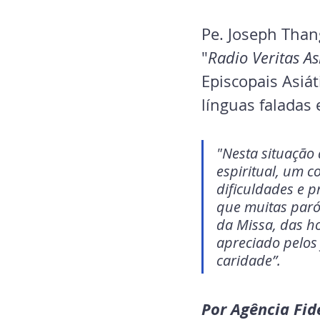
Pe. Joseph Than
"
Radio Veritas As
Episcopais Asiát
línguas faladas
"Nesta situação 
espiritual, um c
dificuldades e 
que muitas paróq
da Missa, das ho
apreciado pelos 
caridade”.
Por Agência Fid