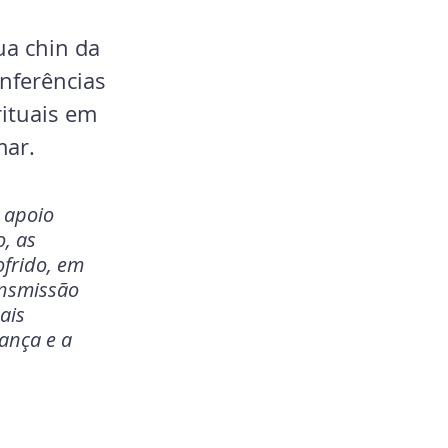
ua chin da 
nferências 
rituais em 
ar. 
 apoio 
, as 
frido, em 
ansmissão 
ais 
ança e a 