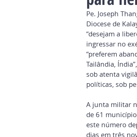
Pe. Joseph Than
Diocese de Kala
“desejam a libe
ingressar no exé
“preferem aband
Tailândia, Índia
sob atenta vigi
políticas, sob p
A junta militar
de 61 município
este número depo
dias em três n