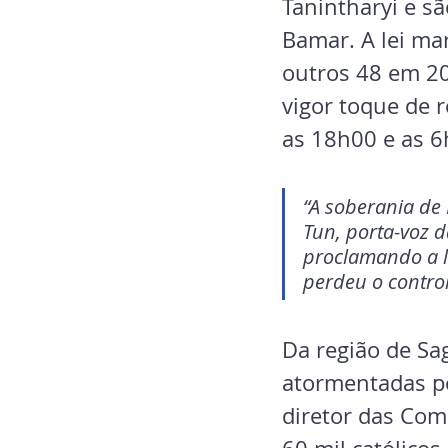
Tanintharyi e s
Bamar. A lei ma
outros 48 em 20
vigor toque de r
as 18h00 e as 6
“A soberania de
Tun, porta-voz d
proclamando a le
perdeu o control
Da região de Sa
atormentadas pe
diretor das Com