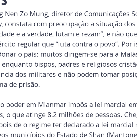
g Nen Zo Mung, diretor de Comunicações So
y, constata com preocupação a situação dos
rdade e a verdade, lutam e rezam”, e não qu
rcito regular que “luta contra o povo”. Por i
onar o país: muitos dirigem-se para a Malás
”, enquanto bispos, padres e religiosos cristã
lância dos militares e não podem tomar posi
ena de prisão.
 no poder em Mianmar impôs a lei marcial em
s, o que atinge 8,2 milhões de pessoas. Che
is de o regime ter declarado a lei marcial 
ovos municípios do Estado de Shan (Manton