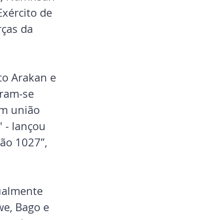
xército de 
rças da 
to Arakan e 
ram-se 
em união 
 - lançou 
ão 1027”, 
ualmente 
we, Bago e 