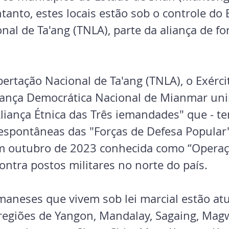
anto, estes locais estão sob o controle do E
nal de Ta'ang (TNLA), parte da aliança de fo
bertação Nacional de Ta'ang (TNLA), o Exérci
liança Democrática Nacional de Mianmar uni
Aliança Étnica das Três iemandades" que - t
 espontâneas das "Forças de Defesa Popular"
m outubro de 2023 conhecida como “Operaç
ontra postos militares no norte do país.
maneses que vivem sob lei marcial estão at
 regiões de Yangon, Mandalay, Sagaing, Mag