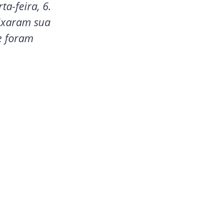
a-feira, 6. 
ixaram sua 
e foram 