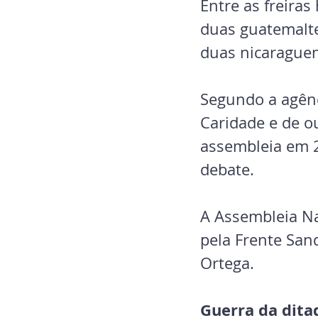
Entre as freira
duas guatemalte
duas nicarague
Segundo a agênci
Caridade e de o
assembleia em 2
debate.
A Assembleia Nac
pela Frente Sand
Ortega.
Guerra da ditad