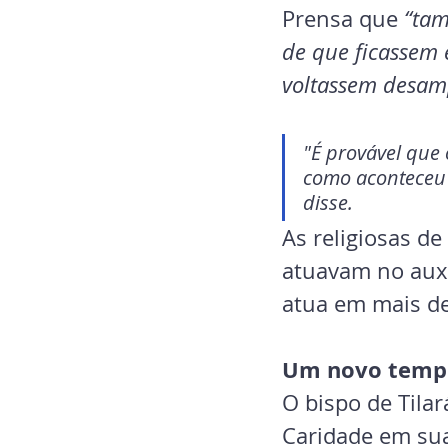
Prensa que 
“tam
de que ficassem
voltassem desam
"É provável que 
como aconteceu c
disse.
As religiosas d
atuavam no auxí
atua em mais de
Um novo temp
O bispo de Tilar
Caridade em sua