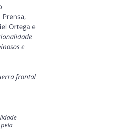
o 
 Prensa, 
el Ortega e 
cionalidade 
inosos e 
erra frontal 
lidade 
 pela 