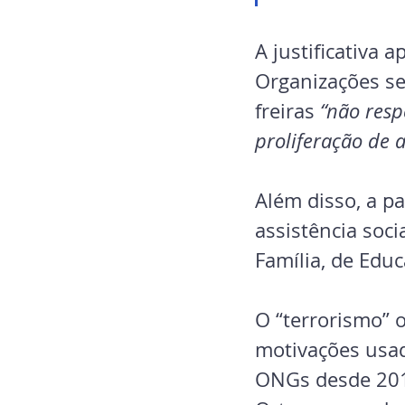
A justificativa 
Organizações sem
freiras 
“não resp
proliferação de 
Além disso, a pa
assistência soc
Família, de Educ
O “terrorismo” o
motivações usad
ONGs desde 201