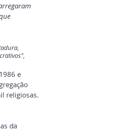
carregaram 
que 
tadura, 
rativos", 
1986 e 
gregação 
 religiosas.
ias da 