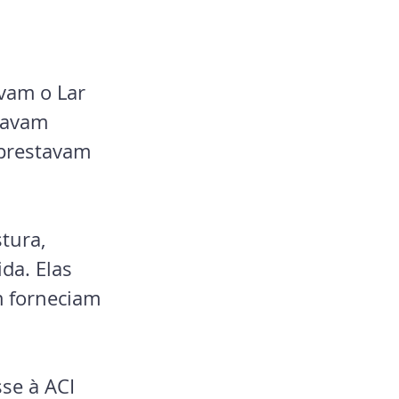
vam o Lar 
gavam 
prestavam 
tura, 
da. Elas 
 forneciam 
se à ACI 