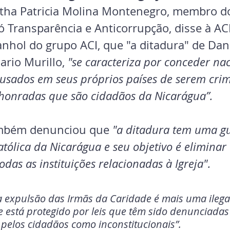
tha Patricia Molina Montenegro, membro d
 Transparência e Anticorrupção, disse à ACI
nhol do grupo ACI, que "a ditadura" de Dani
ario Murillo,
 "se caracteriza por conceder na
usados ​​em seus próprios países de serem crim
honradas que são cidadãos da Nicarágua”.
mbém denunciou que 
"a ditadura tem uma gu
atólica da Nicarágua e seu objetivo é eliminar 
das as instituições relacionadas à Igreja".
“a expulsão das Irmãs da Caridade é mais uma ilega
 está protegido por leis que têm sido denunciadas
e pelos cidadãos como inconstitucionais”.