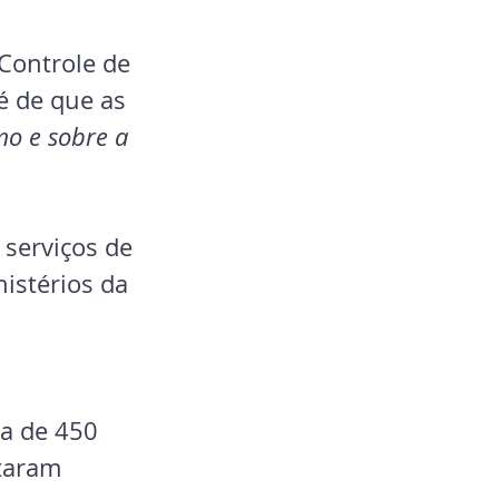
 Controle de 
é de que as 
mo e sobre a 
 serviços de 
istérios da 
 
ca de 450 
taram 