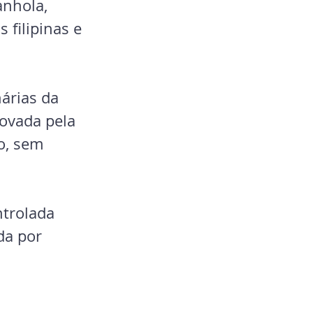
anhola, 
filipinas e 
árias da 
ovada pela 
o, sem 
ntrolada 
da por 