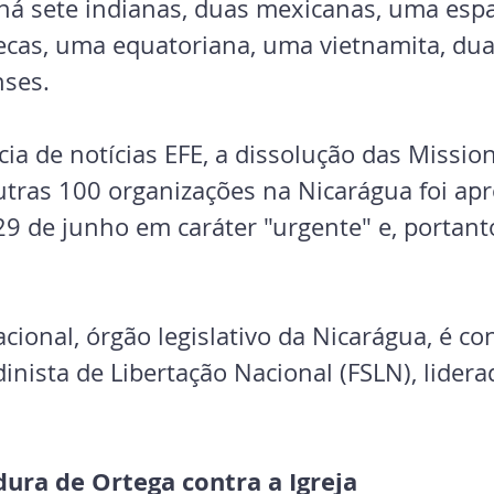
s há sete indianas, duas mexicanas, uma esp
cas, uma equatoriana, uma vietnamita, duas 
nses.
a de notícias EFE, a dissolução das Mission
utras 100 organizações na Nicarágua foi apr
9 de junho em caráter "urgente" e, portant
ional, órgão legislativo da Nicarágua, é co
inista de Libertação Nacional (FSLN), lidera
ura de Ortega contra a Igreja 