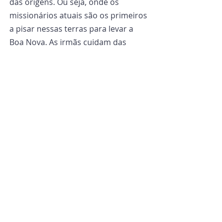
das origens. Ou seja, onde os 
missionários atuais são os primeiros 
a pisar nessas terras para levar a 
Boa Nova. As irmãs cuidam das 
várias “capelas” e fazem longas 
viagens a lugares isolados, onde 
permanecem por dias junto às 
comunidades. “Trabalhamos no 
processo de inculturação com 
comunidades ligadas à natureza e ao 
relacionamento com a terra.”
Este serviço é um dos principais 
temas do encontro privado do 
Pontífice com seus conterrâneos e 
um grupo de religiosas, algumas 
vindas das Ilhas Salomão e que, por 