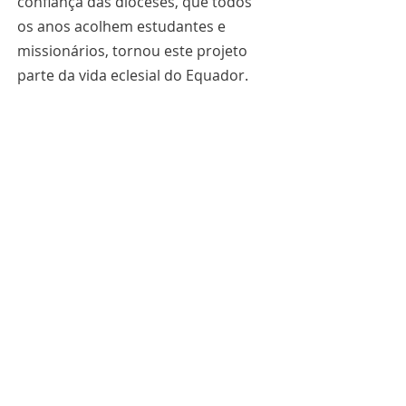
confiança das dioceses, que todos 
os anos acolhem estudantes e 
missionários, tornou este projeto 
parte da vida eclesial do Equador.
Momentos de brincadeira com 
crianças de uma escola de Zamora
Raízes e futuro
Hoje, a missão tem o rosto de 
consagradas e consagrados vindos 
de todo o Equador: de Loja e Zamora 
Chinchipe, a Imbabura e Quito; da 