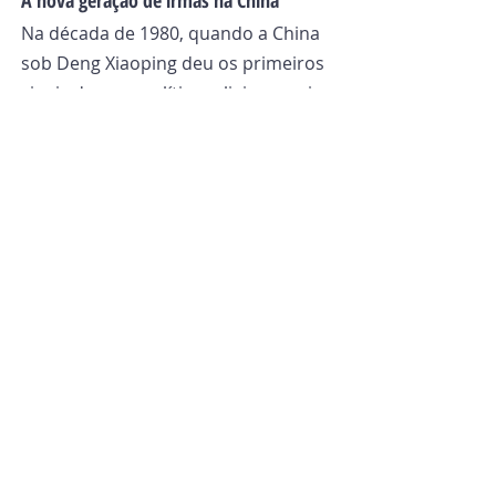
Na década de 1980, quando a China 
sob Deng Xiaoping deu os primeiros 
sinais de uma política religiosa mais 
liberal, uma senhora idosa que fora 
freira agostiniana reuniu algumas 
jovens ao seu redor, reativando o 
instituto e retomando o contato 
com o governo-geral da ordem. 
Assim, como relatam os 
missionários agostinianos em seu 
site:
“Atualmente, há quatro irmãs 
chinesas na China. Elas se 
dedicam ao trabalho pastoral 
na paróquia onde vivem e em 
outros povoados vizinhos. Seu 