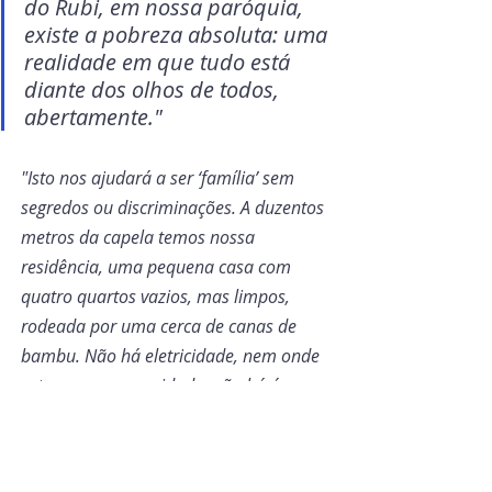
do Rubi, em nossa paróquia, 
existe a pobreza absoluta: uma 
realidade em que tudo está 
diante dos olhos de todos, 
abertamente."
"Isto nos ajudará a ser ‘família’ sem 
segredos ou discriminações. A duzentos 
metros da capela temos nossa 
residência, uma pequena casa com 
quatro quartos vazios, mas limpos, 
rodeada por uma cerca de canas de 
bambu. Não há eletricidade, nem onde 
estamos nem na cidade, não há água, 
fora há um chuveiro (balde) e um 
banheiro. Há apenas três bancos na 
igreja, a igreja é escura, as pessoas se 