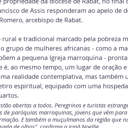
 propriedade da diocese de Rabat, no final 
ancisco de Assis responderam ao apelo de 
 Romero, arcebispo de Rabat.
rural e tradicional marcado pela pobreza ma
s o grupo de mulheres africanas - como a mai
põem a pequena Igreja marroquina - prontas
e é, ao mesmo tempo, um lugar de oração e 
, uma realidade contemplativa, mas também u
etiro espiritual, equipado com uma hospeda
uartos. 
stão abertas a todos. Peregrinos e turistas estrange
gos de paróquias marroquinas, jovens que vêm para 
rmação. E também a muçulmanos da região que nos
ada de olhos", confirma a irmã Noellie.