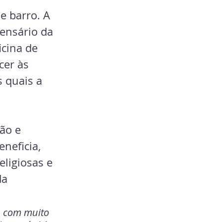
 barro. A 
pensário da 
icina de 
er às 
 quais a 
ão e 
neficia, 
ligiosas e 
da 
u com muito 