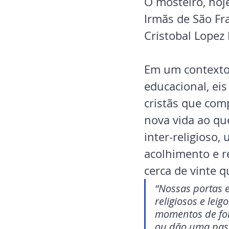
O mosteiro, hoje
Irmãs de São Fr
Cristobal Lopez
Em um contexto 
educacional, ei
cristãs que com
nova vida ao qu
inter-religioso
acolhimento e r
cerca de vinte q
“Nossas portas e
religiosos e lei
momentos de fo
ou dão uma pass