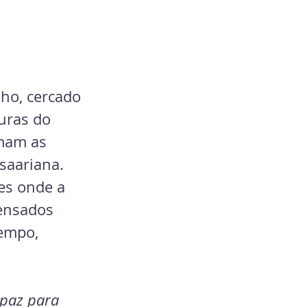
ho, cercado 
turas do 
rmam as 
saariana. 
es onde a 
ensados 
empo, 
 paz para 