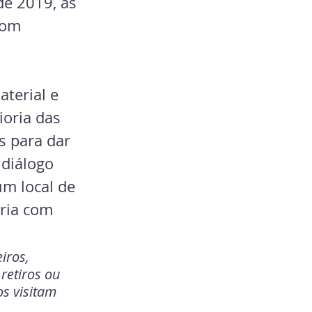
de 2019, as 
dom 
terial e 
oria das 
 para dar 
diálogo 
m local de 
ria com 
iros, 
retiros ou 
 visitam 