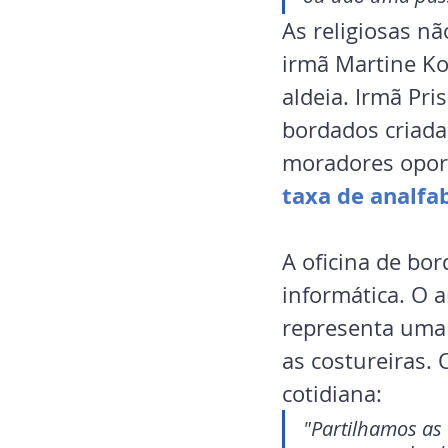
As religiosas n
irmã Martine Ko,
aldeia. Irmã Pri
bordados criada
moradores oport
taxa de analfa
A oficina de bo
informática. O a
representa uma 
as costureiras. 
cotidiana: 
"Partilhamos as