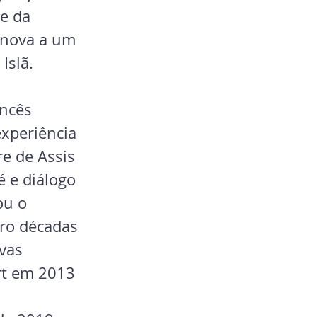
e da 
 nova a um 
Islã. 
ncês 
experiência 
e de Assis 
é e diálogo 
ou o 
ro décadas 
vas 
ert em 2013