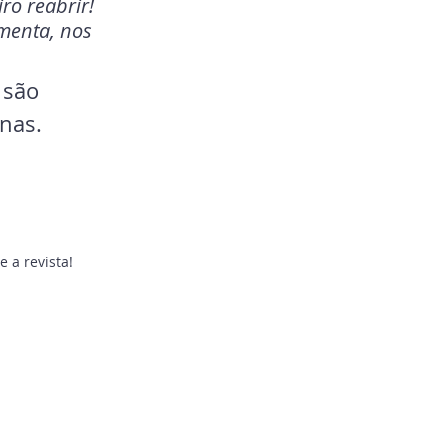
o reabrir! 
enta, nos 
 são 
nas.
 a revista!