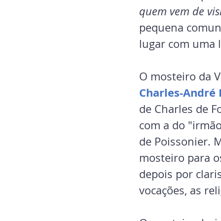
quem vem de visi
pequena comunid
lugar com uma lo
O mosteiro da V
Charles-André 
de Charles de Fo
com a do "irmão 
de Poissonier. M
mosteiro para o
depois por clari
vocações, as rel