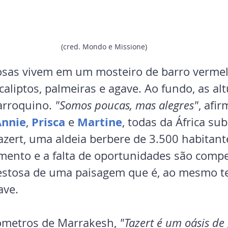
(cred. Mondo e Missione)
iosas vivem em um mosteiro de barro vermel
ucaliptos, palmeiras e agave. Ao fundo, as al
rroquino. 
"Somos poucas, mas alegres"
, afi
Annie
Prisca
Martine
, 
 e 
, todas da África sub
azert, uma aldeia berbere de 3.500 habitant
amento e a falta de oportunidades são comp
jestosa de uma paisagem que é, ao mesmo t
ave.
ômetros de Marrakesh, 
"Tazert é um oásis de