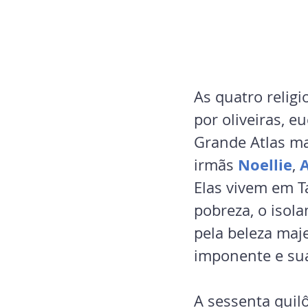
As quatro relig
por oliveiras, e
Grande Atlas ma
Noellie
irmãs 
, 
Elas vivem em T
pobreza, o isol
pela beleza ma
imponente e su
A sessenta quil