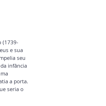
o (1739-
eus e sua 
impelia seu 
da infância 
uma 
tia a porta. 
e seria o 