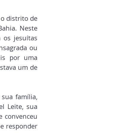
 distrito de 
ahia. Neste 
os jesuítas 
nsagrada ou 
is por uma 
estava um de 
ua família, 
 Leite, sua 
e convenceu 
de responder 