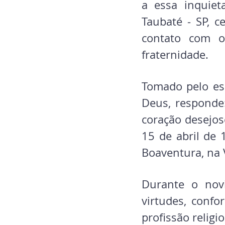
a essa inquiet
Taubaté - SP, c
contato com o
fraternidade.  
Tomado pelo esp
Deus, responde
coração desejos
15 de abril de 
Boaventura, na V
Durante o novi
virtudes, confo
profissão religi