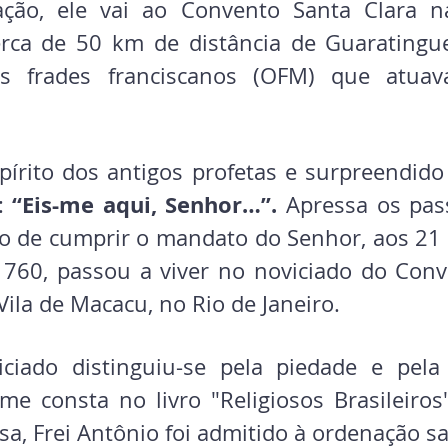
ação, ele vai ao Convento Santa Clara n
erca de 50 km de distância de Guaratinguet
s frades franciscanos (OFM) que atuav
írito dos antigos profetas e surpreendido p
 “Eis-me aqui, Senhor…”.
:
 Apressa os pas
o de cumprir o mandato do Senhor, aos 21 a
1760, passou a viver no noviciado do Conv
ila de Macacu, no Rio de Janeiro. 
ciado distinguiu-se pela piedade e pela 
rme consta no livro "Religiosos Brasileiros
osa, Frei Antônio foi admitido à ordenação sa