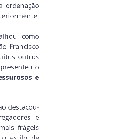
a ordenação 
nteriormente.
alhou como 
o Francisco 
itos outros 
 presente no 
essurosos e 
ão destacou-
egadores e 
ais frágeis 
o estilo de 