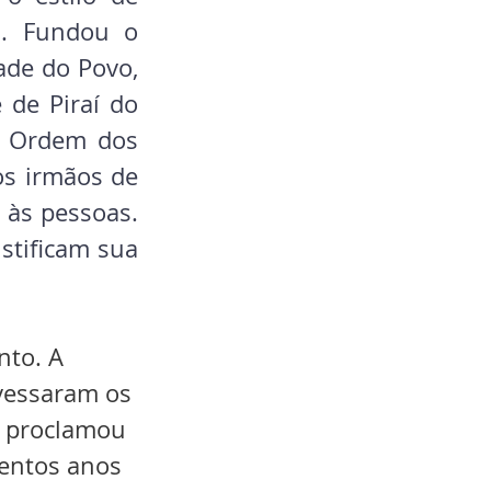
. Fundou o 
de do Povo, 
de Piraí do 
a Ordem dos 
s irmãos de 
às pessoas. 
stificam sua 
nto. A 
vessaram os 
I proclamou 
hentos anos 