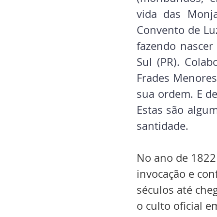
vida das Monja
Convento de Luz
fazendo nascer 
Sul (PR). Cola
Frades Menores,
sua ordem. E de
Estas são algum
santidade. 
No ano de 1822 
invocação e con
séculos até che
o culto oficial 