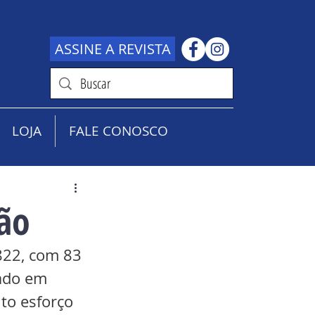
ASSINE A REVISTA
LOJA
FALE CONOSCO
vão
822, com 83 
ado em 
to esforço 