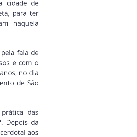
a cidade de 
á, para ter 
am naquela 
ela fala de 
sos e com o 
nos, no dia 
ento de São 
prática das 
". Depois da 
cerdotal aos 