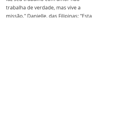
trabalha de verdade, mas vive a 
missão." Danielle, das Filipinas: "Esta 
experiência é um presente da 
providência do Pai. Obrigada pelo 
seu amor heroico." Alex, do Equador: 
"Cada gesto, palavra e serviço 
oferecido com amor me fez sentir 
em casa." Ruth, de Turim: 
"Semeamos para nos tornarmos 
agentes da mudança que vem do 
único Bem."
Ser luz, não fazer algo
Em uma multidão aparentemente 
anônima, cada um se sentiu 
chamado pelo nome. Não para um 