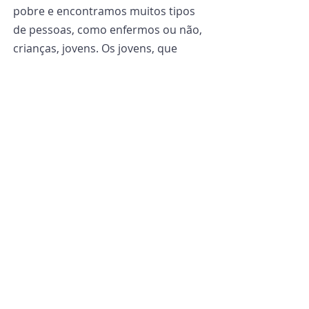
pobre e encontramos muitos tipos 
de pessoas, como enfermos ou não, 
crianças, jovens. Os jovens, que 
frequentam as nossas escolas 
Primárias e Secundárias e, depois, as 
universidades, se encontram com 
outros jovens, crianças, formando 
uma corrente de comunicação. 
Soubemos que nossos jovens 
universitários não cedem às coisas 
banais e que até os que têm notas 
baixas possuem um nível mais alto, 
que não podem ser comparados 
com qualquer outro coetâneo, 
porque crescem com uma 
mentalidade aberta. Padre Giussani 
nos dizia: “Se você não tiver uma 